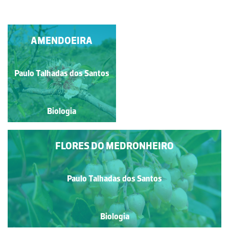
AMENDOEIRA
FLOR DO
A&CCEDIL;AFRÃO-
BRAVO
Paulo Talhadas dos Santos
Paulo Talhadas dos Santos
Biologia
Biologia
FLORES DO MEDRONHEIRO
Paulo Talhadas dos Santos
Biologia