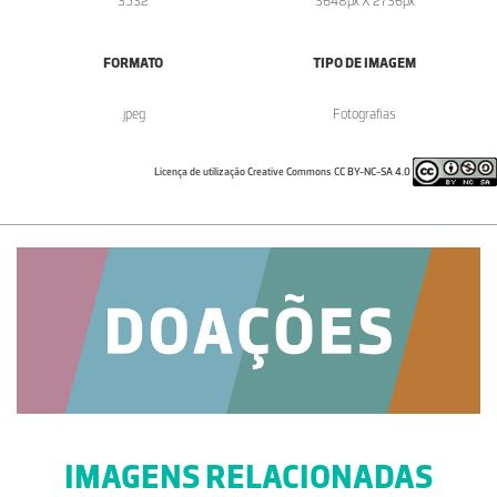
3532
3648px X 2736px
FORMATO
TIPO DE IMAGEM
.jpeg
Fotografias
Licença de utilização Creative Commons CC BY-NC-SA 4.0
IMAGENS RELACIONADAS