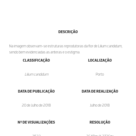
DESCRIÇÃO
Na imagem observam-se estruturas reprodutoras da flor de Lilium candidum,
sendo bem evidenciadas as anteras e o estigma.
CLASSIFICAÇÃO
LOCALIZAÇÃO
Lilium candidum
Porto
DATA DE PUBLICAÇÃO
DATA DE REALIZAÇÃO
20 de Julho de 2018
Julho de 2018
Nº DE VISUALIZAÇÕES
RESOLUÇÃO