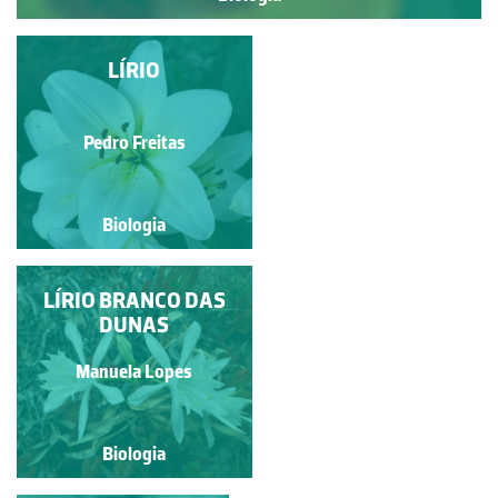
LÍRIO (AÇUCENA)
LÍRIO
Pedro Freitas
Pedro Freitas
Biologia
Biologia
LÍRIO BRANCO DAS
LÍRIO
DUNAS
Pedro Freitas
Manuela Lopes
Biologia
Biologia