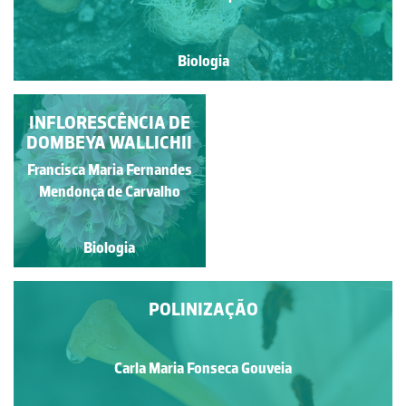
Biologia
INFLORESCÊNCIA DE
MATURAÇÃO DE
ANTERAS DE LÍLIUM
DOMBEYA WALLICHII
Francisca Maria Fernandes
Manuela Lopes
Mendonça de Carvalho
Biologia
Biologia
POLINIZAÇÃO
Carla Maria Fonseca Gouveia