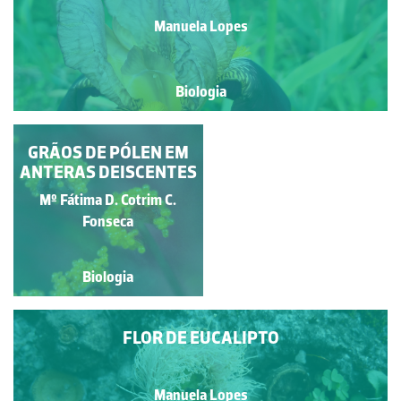
Manuela Lopes
Biologia
FLOR DE MARACUJÁ
GRÃOS DE PÓLEN EM
(PASSIFLORA EDULIS
ANTERAS DEISCENTES
SIMS.)
Mº Fátima D. Cotrim C.
João Pontes Vieira Branco
Fonseca
Biologia
Biologia
FLOR DE EUCALIPTO
Manuela Lopes