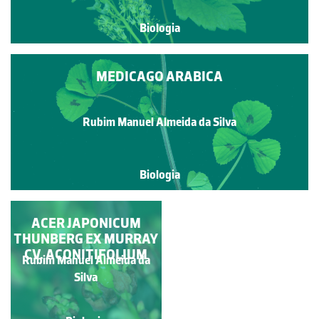
Biologia
MEDICAGO ARABICA
Rubim Manuel Almeida da Silva
Biologia
SELO-DE-SALOMÃO
ACER JAPONICUM
THUNBERG EX MURRAY
CV. ACONITIFOLIUM
Rubim Manuel Almeida da
Rubim Manuel Almeida da
Silva
Silva