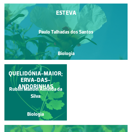
ESTEVA
Paulo Talhadas dos Santos
Biologia
QUELIDÓNIA-MAIOR;
ESTEVA
ERVA-DAS-
ANDORINHAS
Rubim Manuel Almeida da
Paulo Talhadas dos Santos
Silva
Biologia
Biologia