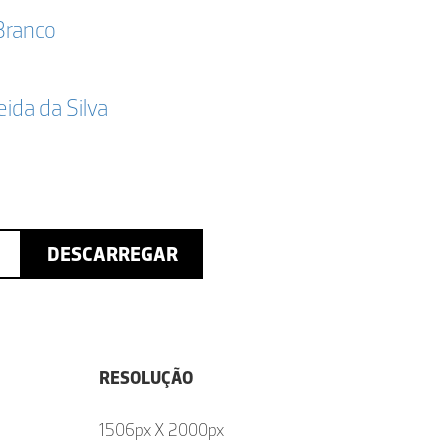
Branco
da da Silva
DESCARREGAR
RESOLUÇÃO
1506px X 2000px