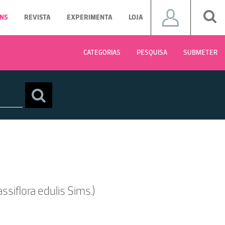
NS
REVISTA
EXPERIMENTA
LOJA
CATEGORIAS
PESQUISA
SUBMETER
ssiflora edulis Sims.)