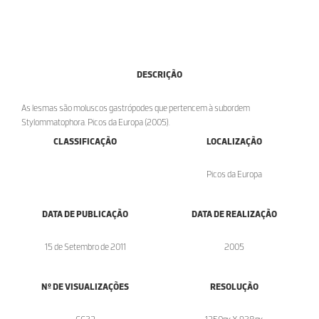
DESCRIÇÃO
As lesmas são moluscos gastrópodes que pertencem à subordem
Stylommatophora. Picos da Europa (2005).
CLASSIFICAÇÃO
LOCALIZAÇÃO
Picos da Europa
DATA DE PUBLICAÇÃO
DATA DE REALIZAÇÃO
15 de Setembro de 2011
2005
Nº DE VISUALIZAÇÕES
RESOLUÇÃO