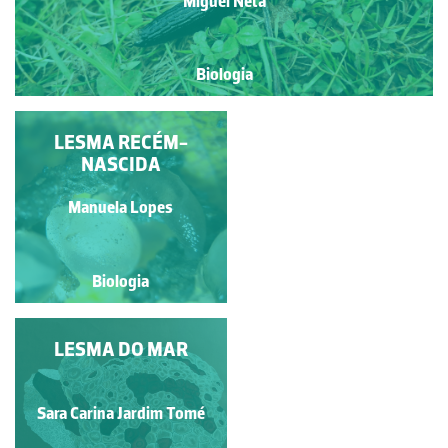
Miguel Neta
Biologia
LESMA MARINHA
LESMA RECÉM-
FOTOSSINTÉTICA
NASCIDA
Ana Cristina Matias Vieira
Manuela Lopes
Torrão
Biologia
Biologia
COMPARAÇÃO ENTRE
LESMA DO MAR
AS 6 ESPÉCIES DO
GÉNERO FELIMARE,
PRESENTES EM
Ana Sara Oliveira Knittel
Sara Carina Jardim Tomé
PORTUGAL