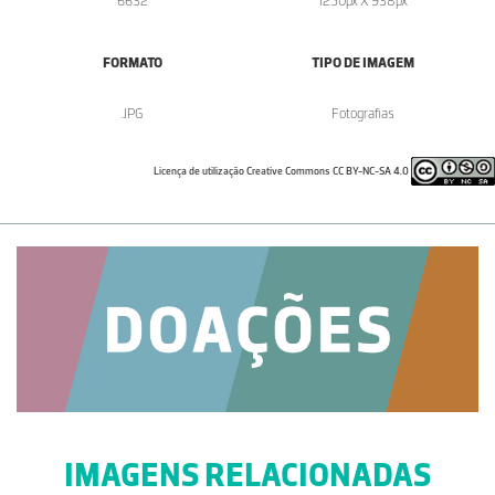
6632
1250px X 938px
FORMATO
TIPO DE IMAGEM
.JPG
Fotografias
Licença de utilização Creative Commons CC BY-NC-SA 4.0
IMAGENS RELACIONADAS