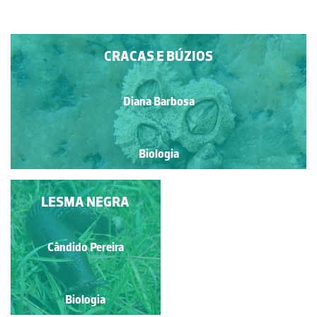
CRACAS E BÚZIOS
Diana Barbosa
Biologia
LAPA (PATELLA
LESMA NEGRA
RUSTICA)
Diana Barbosa
Cândido Pereira
Biologia
Biologia