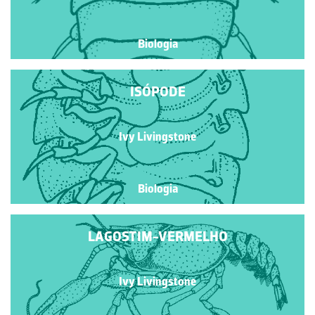
Biologia
ISÓPODE
Ivy Livingstone
Biologia
LAGOSTIM-VERMELHO
Ivy Livingstone