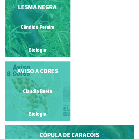
LESMA NEGRA
LESMA
Natacha Martinho
Cândido Pereira
Biologia
Biologia
AVISO A CORES
LESMA
Natacha Martinho
Claudia Baeta
Biologia
Biologia
CÓPULA DE CARACÓIS