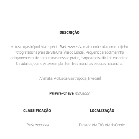
DESCRIÇÃO
Molusco gastrópode da espécie
Trivia monacha
, mais conhecida como beijinho,
fotografado na praia de Vila Chã (Vila do Conde). Pequeno caracol marinho
antigamente muito comum nas nossas praias, é agora mais difícil de encontrar.
Os adultos, como este exemplar, tem três manchas escuras na concha.
[Animalia; Mollusca; Gastropoda; Triviidae]
Palavra-Chave
:
moluscos
CLASSIFICAÇÃO
LOCALIZAÇÃO
Trivia monacha
Praia de Vila Chã, Vila do Conde