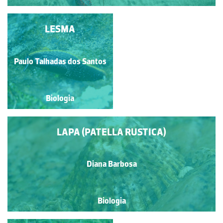
LAGOSTIM-
LESMA
VERMELHO-DO-
LOUISIANA
Rubim Manuel Almeida da
Paulo Talhadas dos Santos
Silva
Biologia
Biologia
LAPA (PATELLA RUSTICA)
Diana Barbosa
Biologia