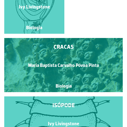
Diana Barbosa
Ivy Livingstone
Biologia
Biologia
CRACAS
Maria Baptista Carvalho Póvoa Pinto
Biologia
ISÓPODE
Ivy Livingstone