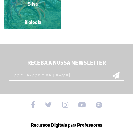
Silva
Silva
Biologia
Biologia
RECEBA A NOSSA NEWSLETTER
Recursos Digitais
para
Professores