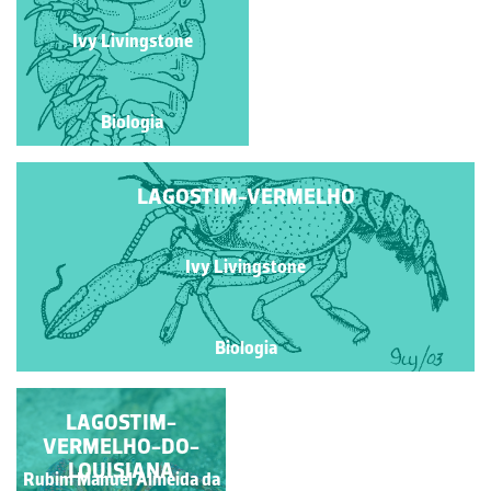
Ivy Livingstone
Ivy Livingstone
Biologia
Biologia
LAGOSTIM-VERMELHO
Ivy Livingstone
Biologia
LAGOSTIM-
LAGOSTIM-
VERMELHO-DO-
VERMELHO-DO-
LOUISIANA
LOUISIANA
Rubim Manuel Almeida da
Rubim Manuel Almeida da