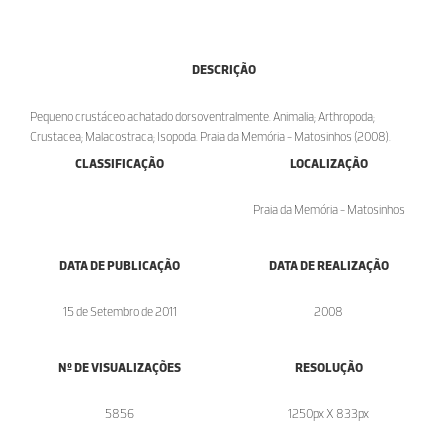
DESCRIÇÃO
Pequeno crustáceo achatado dorsoventralmente. Animalia; Arthropoda;
Crustacea; Malacostraca; Isopoda. Praia da Memória - Matosinhos (2008).
CLASSIFICAÇÃO
LOCALIZAÇÃO
Praia da Memória - Matosinhos
DATA DE PUBLICAÇÃO
DATA DE REALIZAÇÃO
15 de Setembro de 2011
2008
Nº DE VISUALIZAÇÕES
RESOLUÇÃO
5856
1250px X 833px