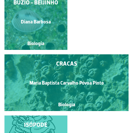
CRACAS E BÚZIOS
BÚZIO - BEIJINHO
Diana Barbosa
Diana Barbosa
Biologia
Biologia
CRACAS
Maria Baptista Carvalho Póvoa Pinto
Biologia
ISÓPODE
ISÓPODE