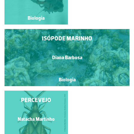
Biologia
Biologia
ISÓPODE MARINHO
Diana Barbosa
Biologia
PERCEBES
PERCEVEJO
Natacha Martinho
Diana Barbosa