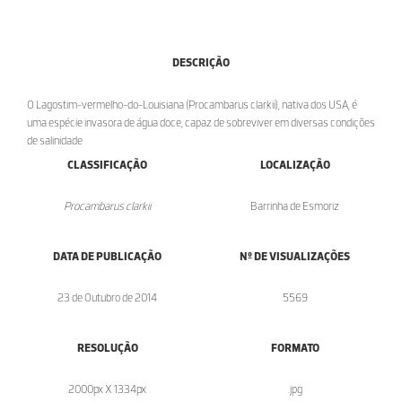
DESCRIÇÃO
O Lagostim-vermelho-do-Louisiana (Procambarus clarkii), nativa dos USA, é
uma espécie invasora de água doce, capaz de sobreviver em diversas condições
de salinidade
CLASSIFICAÇÃO
LOCALIZAÇÃO
Procambarus clarkii
Barrinha de Esmoriz
DATA DE PUBLICAÇÃO
Nº DE VISUALIZAÇÕES
23 de Outubro de 2014
5569
RESOLUÇÃO
FORMATO
2000px X 1334px
.jpg