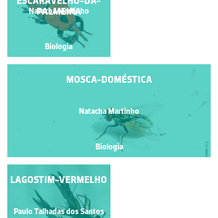
ESCARAVELHO-DA-
PALMEIRA
Natacha Martinho
Natacha Martinho
Biologia
Biologia
MOSCA-DOMÉSTICA
Natacha Martinho
Biologia
LAGOSTIM-VERMELHO
EXÚVIA DE DÍPTERO
Paulo Talhadas dos Santos
Paulo Talhadas dos Santos