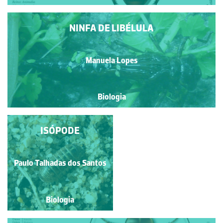
NINFA DE LIBÉLULA
Manuela Lopes
Biologia
CAVALO DO DIABO
ISÓPODE
Paulo Talhadas dos Santos
Natacha Martinho
Biologia
Biologia