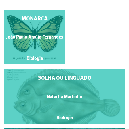
PALOMENA PRASINA
MONARCA
João Paulo Araújo Fernandes
Manuela Lopes
Biologia
Biologia
SOLHA OU LINGUADO
Natacha Martinho
Biologia