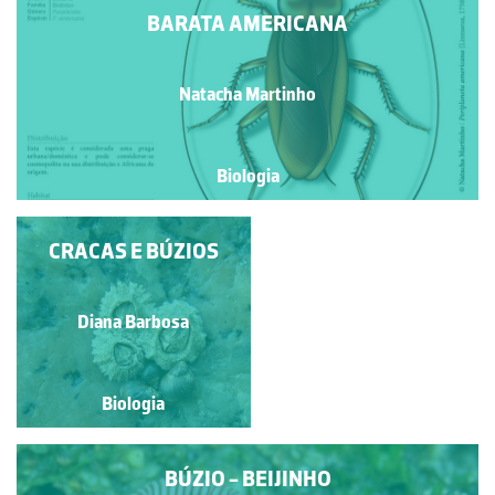
BARATA AMERICANA
Natacha Martinho
Biologia
CRACAS E BÚZIOS
PAGURO
Paulo Talhadas dos Santos
Diana Barbosa
Biologia
Biologia
BÚZIO - BEIJINHO