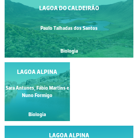
LAGOA DO CALDEIRÃO
Paulo Talhadas dos Santos
Biologia
LAGOA ALPINA
LAGOA ALPINA
Sara Antunes, Fábio Martins e
Sara Antunes, Fábio
Martins e Nuno Formigo
Nuno Formigo
Biologia
Biologia
LAGOA ALPINA