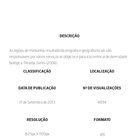
DESCRIÇÃO
As lagoas de montanha, resultado da orografia e geografia locais são
responsáveis por vários serviços ecológicos e para a ocorrência de diversidade
biológica. Peneda, Gerês (2006).
CLASSIFICAÇÃO
LOCALIZAÇÃO
DATA DE PUBLICAÇÃO
Nº DE VISUALIZAÇÕES
17 de Setembro de 2013
4894
RESOLUÇÃO
FORMATO
825px X 1100px
.jpg