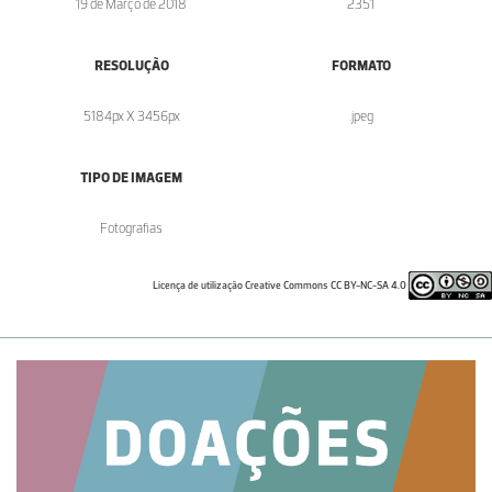
19 de Março de 2018
2351
RESOLUÇÃO
FORMATO
5184px X 3456px
.jpeg
TIPO DE IMAGEM
Fotografias
Licença de utilização Creative Commons CC BY-NC-SA 4.0