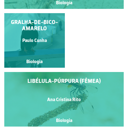
Biologia
LIBÉLULA-PÚRPURA
GRALHA-DE-BICO-
(MACHO)
AMARELO
Ana Cristina Rito
Paulo Cunha
Biologia
Biologia
LIBÉLULA-PÚRPURA (FÊMEA)
Ana Cristina Rito
Biologia