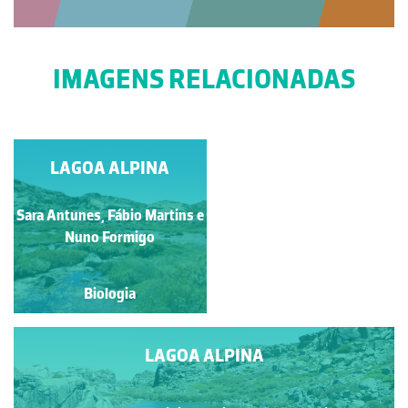
IMAGENS RELACIONADAS
LAGOA ALPINA
LAGOA ALPINA
Sara Antunes, Fábio Martins e
Sara Antunes, Fábio
Martins e Nuno Formigo
Nuno Formigo
Biologia
Biologia
LAGOA ALPINA