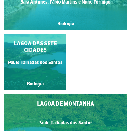
Sara Antunes, Fábio Martins e Nuno Formigo
Biologia
LAGOA DO FOGO
LAGOA DAS SETE
CIDADES
Paulo Talhadas dos Santos
Paulo Talhadas dos Santos
Biologia
Biologia
LAGOA DE MONTANHA
Paulo Talhadas dos Santos