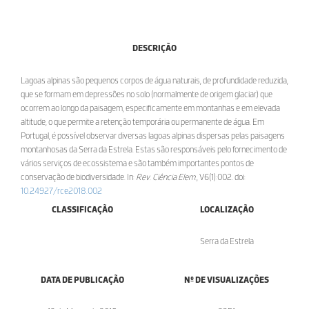
DESCRIÇÃO
Lagoas alpinas são pequenos corpos de água naturais, de profundidade reduzida,
que se formam em depressões no solo (normalmente de origem glaciar) que
ocorrem ao longo da paisagem, especificamente em montanhas e em elevada
altitude, o que permite a retenção temporária ou permanente de água. Em
Portugal, é possível observar diversas lagoas alpinas dispersas pelas paisagens
montanhosas da Serra da Estrela. Estas são responsáveis pelo fornecimento de
vários serviços de ecossistema e são também importantes pontos de
conservação de biodiversidade. In:
Rev. Ciência Elem.
, V6(1):002. doi:
10.24927/rce2018.002
CLASSIFICAÇÃO
LOCALIZAÇÃO
Serra da Estrela
DATA DE PUBLICAÇÃO
Nº DE VISUALIZAÇÕES