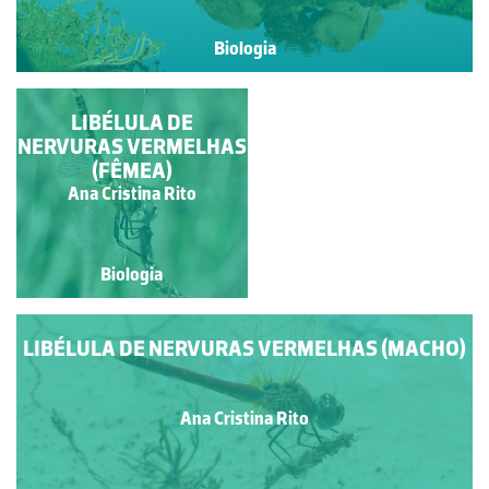
Biologia
LIBÉLULA DE
LAGOA DO
NERVURAS VERMELHAS
CALDEIRÃO
(FÊMEA)
Paulo Talhadas dos Santos
Ana Cristina Rito
Biologia
Biologia
LIBÉLULA DE NERVURAS VERMELHAS (MACHO)
Ana Cristina Rito