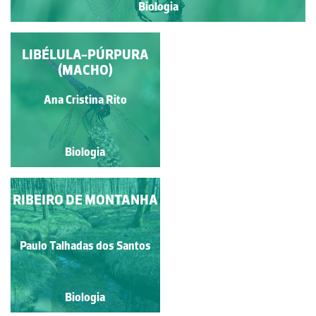
Biologia
LIBÉLULA-PÚRPURA
LIBÉLULA DE
NERVURAS
(MACHO)
VERMELHAS (MACHO)
Ana Cristina Rito
Ana Cristina Rito
Biologia
Biologia
RIBEIRO DE MONTANHA
LIBÉLULA-PÚRPURA
(FÊMEA)
Paulo Talhadas dos Santos
Ana Cristina Rito
Biologia
Biologia