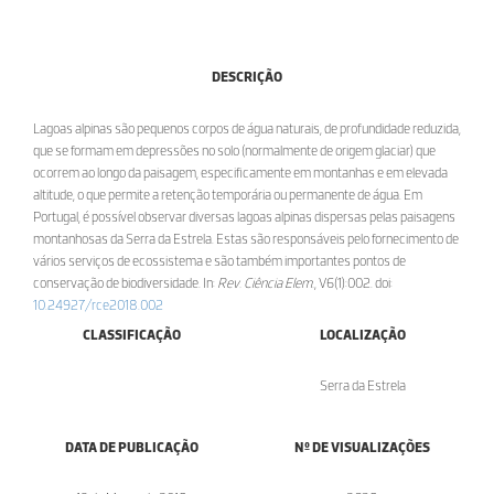
DESCRIÇÃO
Lagoas alpinas são pequenos corpos de água naturais, de profundidade reduzida,
que se formam em depressões no solo (normalmente de origem glaciar) que
ocorrem ao longo da paisagem, especificamente em montanhas e em elevada
altitude, o que permite a retenção temporária ou permanente de água. Em
Portugal, é possível observar diversas lagoas alpinas dispersas pelas paisagens
montanhosas da Serra da Estrela. Estas são responsáveis pelo fornecimento de
vários serviços de ecossistema e são também importantes pontos de
conservação de biodiversidade. In:
Rev. Ciência Elem.
, V6(1):002. doi:
10.24927/rce2018.002
CLASSIFICAÇÃO
LOCALIZAÇÃO
Serra da Estrela
DATA DE PUBLICAÇÃO
Nº DE VISUALIZAÇÕES