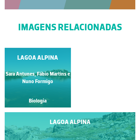
IMAGENS RELACIONADAS
LAGOA ALPINA
LAGOA ALPINA
Sara Antunes, Fábio Martins e
Sara Antunes, Fábio
Martins e Nuno Formigo
Nuno Formigo
Biologia
Biologia
LAGOA ALPINA