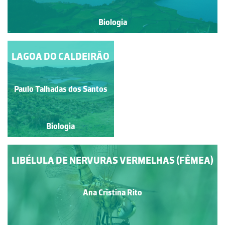
Biologia
LAGOA DO CALDEIRÃO
LAGOA DE
MONTANHA
Paulo Talhadas dos Santos
Paulo Talhadas dos Santos
Biologia
Biologia
LIBÉLULA DE NERVURAS VERMELHAS (FÊMEA)
Ana Cristina Rito