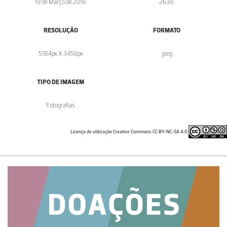
19 de Março de 2018
2638
RESOLUÇÃO
FORMATO
5184px X 3456px
.jpeg
TIPO DE IMAGEM
Fotografias
Licença de utilização Creative Commons CC BY-NC-SA 4.0