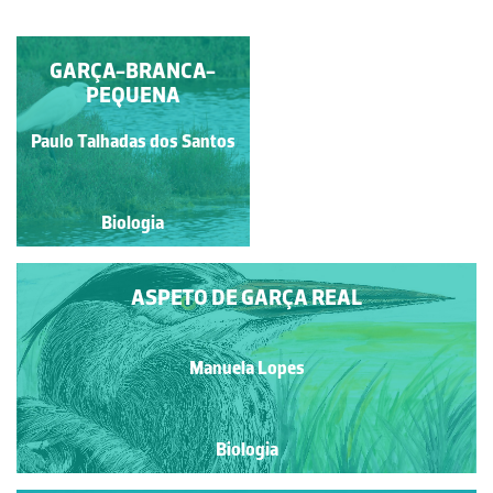
GARÇA-BOIEIRA
GARÇA-BRANCA-
PEQUENA
Paulo Talhadas dos Santos
Paulo Talhadas dos Santos
Biologia
Biologia
ASPETO DE GARÇA REAL
Manuela Lopes
Biologia