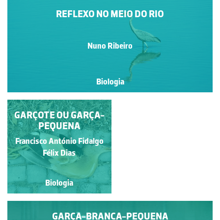
REFLEXO NO MEIO DO RIO
Nuno Ribeiro
Biologia
GARÇA-BOIEIRA NA
GARÇOTE OU GARÇA-
ORLA COSTEIRA DA
PEQUENA
PENÍNSULA DE
Francisco António Fidalgo
Francisco António Fidalgo
PENICHE
Félix Dias
Félix Dias
Biologia
Biologia
GARÇA-BRANCA-PEQUENA