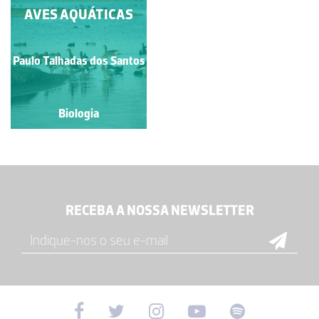
AVES AQUÁTICAS
CRUZA-BICO
Paulo Talhadas dos Santos
Paulo Talhadas dos Santos
Biologia
Biologia
RECEBA A NOSSA NEWSLETTER