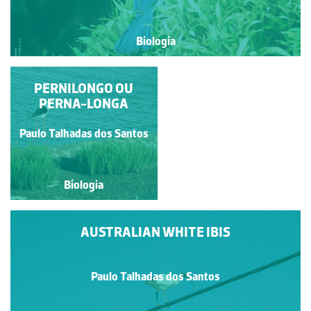
Biologia
ÁGUIA-CAÇADEIRA
PERNILONGO OU
PERNA-LONGA
Paulo Talhadas dos Santos
Paulo Talhadas dos Santos
Biologia
Biologia
AUSTRALIAN WHITE IBIS
Paulo Talhadas dos Santos