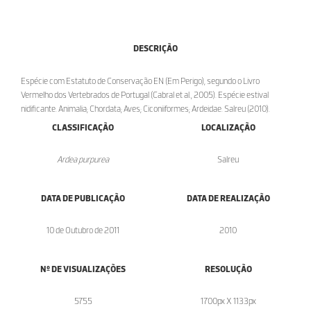
DESCRIÇÃO
Espécie com Estatuto de Conservação EN (Em Perigo), segundo o Livro
Vermelho dos Vertebrados de Portugal (Cabral et al., 2005). Espécie estival
nidificante. Animalia; Chordata; Aves; Ciconiiformes; Ardeidae. Salreu (2010).
CLASSIFICAÇÃO
LOCALIZAÇÃO
Ardea purpurea
Salreu
DATA DE PUBLICAÇÃO
DATA DE REALIZAÇÃO
10 de Outubro de 2011
2010
Nº DE VISUALIZAÇÕES
RESOLUÇÃO
5755
1700px X 1133px