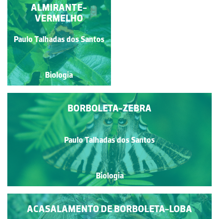
BORBOLETA GREEN-
ALMIRANTE-
UNDERSIDE BLUE
VERMELHO
Paulo Talhadas dos Santos
Paulo Talhadas dos Santos
Biologia
Biologia
BORBOLETA-ZEBRA
Paulo Talhadas dos Santos
Biologia
ACASALAMENTO DE BORBOLETA-LOBA