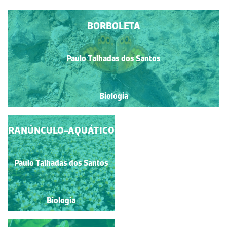
BORBOLETA
Paulo Talhadas dos Santos
Biologia
RANÚNCULO-AQUÁTICO
GREEN-UNDERSIDE
BLUE
Paulo Talhadas dos Santos
Paulo Talhadas dos Santos
Biologia
Biologia