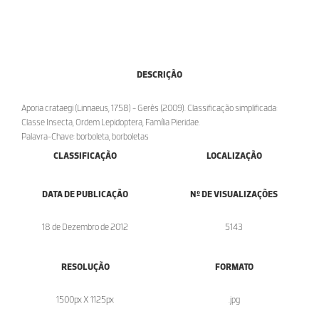
DESCRIÇÃO
Aporia crataegi (Linnaeus, 1758) - Gerês (2009). Classificação simplificada:
Classe Insecta, Ordem Lepidoptera, Família Pieridae.
Palavra-Chave: borboleta, borboletas
CLASSIFICAÇÃO
LOCALIZAÇÃO
DATA DE PUBLICAÇÃO
Nº DE VISUALIZAÇÕES
18 de Dezembro de 2012
5143
RESOLUÇÃO
FORMATO
1500px X 1125px
.jpg