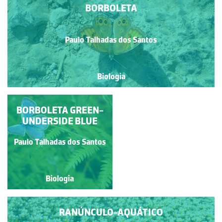
BORBOLETA
Paulo Talhadas dos Santos
Biologia
GREEN-UNDERSIDE
BORBOLETA GREEN-
UNDERSIDE BLUE
BLUE
Paulo Talhadas dos Santos
Paulo Talhadas dos Santos
Biologia
Biologia
RANÚNCULO-AQUÁTICO