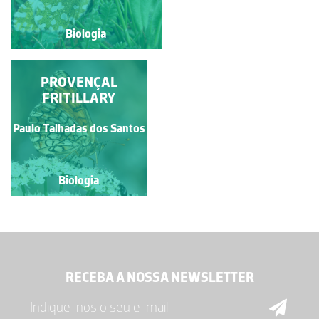
Biologia
Biologia
BORBOLETA-DO-
PROVENÇAL
FRITILLARY
PILRITEIRO
Paulo Talhadas dos Santos
Paulo Talhadas dos Santos
Biologia
Biologia
RECEBA A NOSSA NEWSLETTER