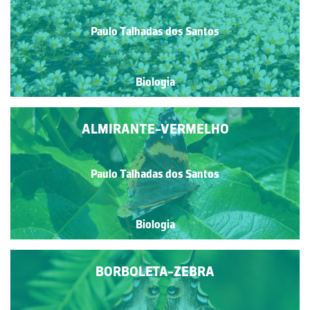
Paulo Talhadas dos Santos
Biologia
ALMIRANTE-VERMELHO
Paulo Talhadas dos Santos
Biologia
BORBOLETA-ZEBRA