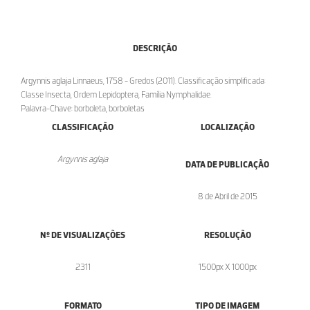
DESCRIÇÃO
Argynnis aglaja Linnaeus, 1758 - Gredos (2011). Classificação simplificada:
Classe Insecta, Ordem Lepidoptera, Família Nymphalidae.
Palavra-Chave: borboleta, borboletas
CLASSIFICAÇÃO
LOCALIZAÇÃO
Argynnis aglaja
DATA DE PUBLICAÇÃO
8 de Abril de 2015
Nº DE VISUALIZAÇÕES
RESOLUÇÃO
2311
1500px X 1000px
FORMATO
TIPO DE IMAGEM