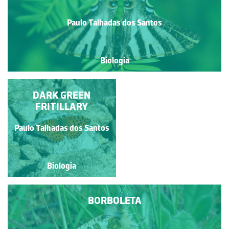
Paulo Talhadas dos Santos
Biologia
CINZENTINHA
DARK GREEN
FRITILLARY
Paulo Talhadas dos Santos
Paulo Talhadas dos Santos
Biologia
Biologia
BORBOLETA