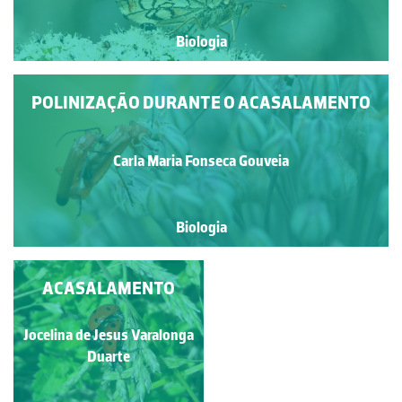
Biologia
POLINIZAÇÃO DURANTE O ACASALAMENTO
Carla Maria Fonseca Gouveia
Biologia
CASAL DE LIBÉLULA
ACASALAMENTO
IMPERADOR-MENOR
(ANAX PARTHENOPE)
Jocelina de Jesus Varalonga
Ana Cristina Rito
Duarte