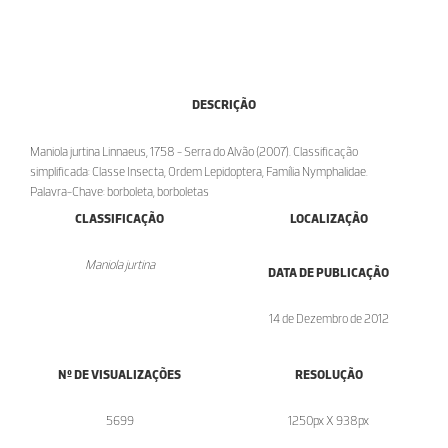
DESCRIÇÃO
Maniola jurtina Linnaeus, 1758 - Serra do Alvão (2007). Classificação
simplificada: Classe Insecta, Ordem Lepidoptera, Família Nymphalidae.
Palavra-Chave: borboleta, borboletas
CLASSIFICAÇÃO
LOCALIZAÇÃO
Maniola jurtina
DATA DE PUBLICAÇÃO
14 de Dezembro de 2012
Nº DE VISUALIZAÇÕES
RESOLUÇÃO
5699
1250px X 938px