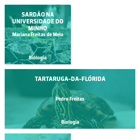
COBRA-DE-ESCADA
SARDÃO NA
(ZAMENIS SCALARIS)
UNIVERSIDADE DO
MINHO
Maria Alexandra Moreira
Mariana Freitas de Melo
Gonçalves
Biologia
Biologia
TARTARUGA-DA-FLÓRIDA
Pedro Freitas
Biologia