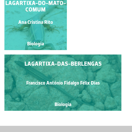
LAGARTIXA-DO-MATO-
TARTARUGA VERDE
COMUM
Joana Macedo Gouveia
Ana Cristina Rito
Biologia
Biologia
LAGARTIXA-DAS-BERLENGAS
Francisco António Fidalgo Félix Dias
Biologia