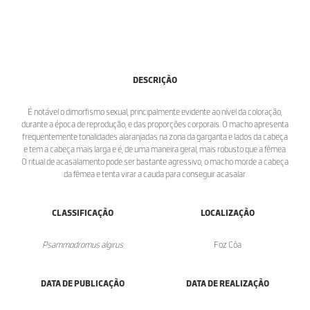
DESCRIÇÃO
É notável o dimorfismo sexual, principalmente evidente ao nível da coloração,
durante a época de reprodução, e das proporções corporais. O macho apresenta
frequentemente tonalidades alaranjadas na zona da garganta e lados da cabeça
e tem a cabeça mais larga e é, de uma maneira geral, mais robusto que a fêmea.
O ritual de acasalamento pode ser bastante agressivo, o macho morde a cabeça
da fêmea e tenta virar a cauda para conseguir acasalar.
CLASSIFICAÇÃO
LOCALIZAÇÃO
Psammodromus algirus
Foz Côa
DATA DE PUBLICAÇÃO
DATA DE REALIZAÇÃO