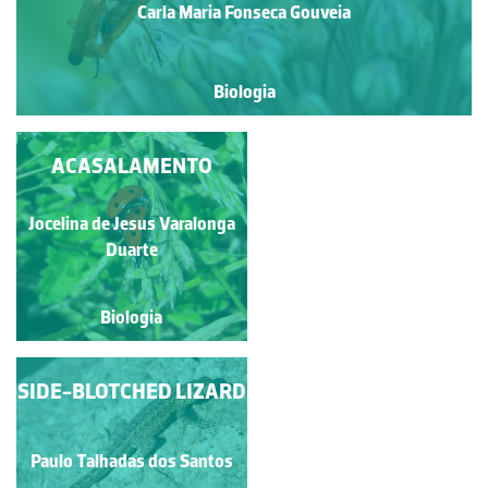
Carla Maria Fonseca Gouveia
Biologia
ACASALAMENTO DE
ACASALAMENTO
ESCARAVELHOS-
SOLDADO-
Jocelina de Jesus Varalonga
VERMELHO NA
Alexandra Nobre
Duarte
ALFAZEMA
Biologia
Biologia
SIDE-BLOTCHED LIZARD
SNAIL IN LOVE
Paulo Talhadas dos Santos
Sandra Macieira