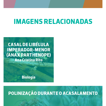
IMAGENS RELACIONADAS
ACASALAMENTO DE
CASAL DE LIBÉLULA
IMPERADOR-MENOR
BORBOLETA-LOBA
(ANAX PARTHENOPE)
Paulo Talhadas dos Santos
Ana Cristina Rito
Biologia
Biologia
POLINIZAÇÃO DURANTE O ACASALAMENTO