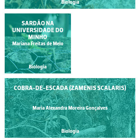
Biologia
COBRA-DE-ESCADA
SARDÃO NA
UNIVERSIDADE DO
MINHO
Mariana Freitas de Melo
Alexandra Nobre
Biologia
Biologia
COBRA-DE-ESCADA (ZAMENIS SCALARIS)
Maria Alexandra Moreira Gonçalves
Biologia