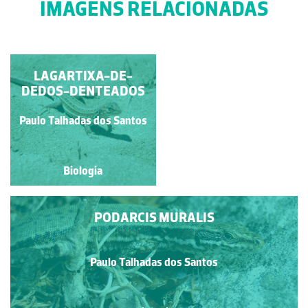
IMAGENS RELACIONADAS
SIDE-BLOTCHED
LAGARTIXA-DE-
DEDOS-DENTEADOS
LIZARD
Paulo Talhadas dos Santos
Paulo Talhadas dos Santos
Biologia
Biologia
PODARCIS MURALIS
Paulo Talhadas dos Santos