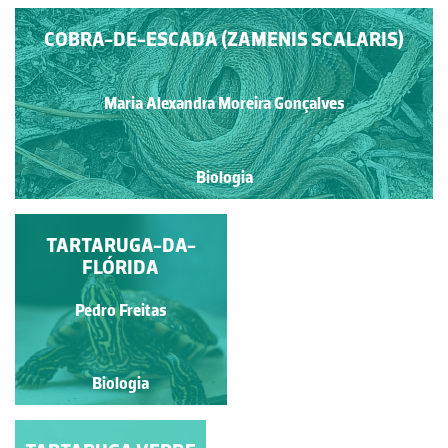
COBRA-DE-ESCADA (ZAMENIS SCALARIS)
Maria Alexandra Moreira Gonçalves
Biologia
ACASALAMENTO
TARTARUGA-DA-
LAGARTIXA-DO-
FLÓRIDA
MATO-COMUM
Sónia Barreiras
Pedro Freitas
Biologia
Biologia