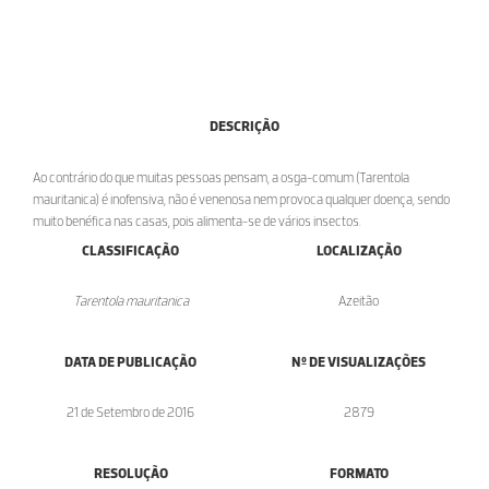
DESCRIÇÃO
Ao contrário do que muitas pessoas pensam, a osga-comum (Tarentola
mauritanica) é inofensiva, não é venenosa nem provoca qualquer doença, sendo
muito benéfica nas casas, pois alimenta-se de vários insectos.
CLASSIFICAÇÃO
LOCALIZAÇÃO
Tarentola mauritanica
Azeitão
DATA DE PUBLICAÇÃO
Nº DE VISUALIZAÇÕES
21 de Setembro de 2016
2879
RESOLUÇÃO
FORMATO