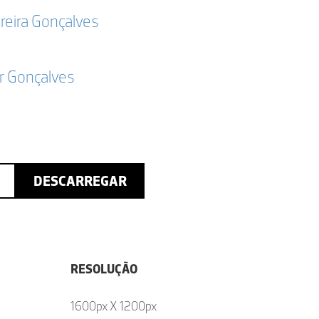
reira Gonçalves
r Gonçalves
DESCARREGAR
RESOLUÇÃO
1600px X 1200px