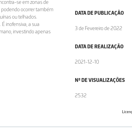
Encontra-se em zonas de
s, podendo ocorrer também
DATA DE PUBLICAÇÃO
uínas ou telhados.
É inofensiva, a sua
3 de Fevereiro de 2022
umano, investindo apenas
DATA DE REALIZAÇÃO
2021-12-10
Nº DE VISUALIZAÇÕES
2532
Licen