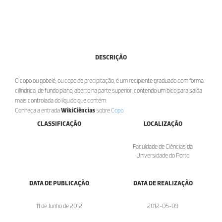
DESCRIÇÃO
O copo ou gobelé, ou copo de precipitação, é um recipiente graduado com forma
cilíndrica, de fundo plano, aberto na parte superior, contendo um bico para saída
mais controlada do líquido que contém.
Conheça a entrada
WikiCiências
sobre
Copo
.
CLASSIFICAÇÃO
LOCALIZAÇÃO
Faculdade de Ciências da
Universidade do Porto
DATA DE PUBLICAÇÃO
DATA DE REALIZAÇÃO
11 de Junho de 2012
2012-05-09