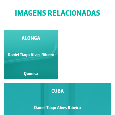
IMAGENS RELACIONADAS
BALÃO DE TRÊS
ALONGA
TUBULADURAS
Daniel Tiago Alves Ribeiro
Daniel Tiago Alves Ribeiro
Química
Química
CUBA
Daniel Tiago Alves Ribeiro