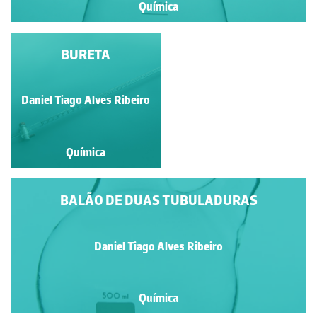
Química
AMPOLA DE
BURETA
SEPARAÇÃO
Daniel Tiago Alves Ribeiro
Daniel Tiago Alves Ribeiro
Química
Química
BALÃO DE DUAS TUBULADURAS
Daniel Tiago Alves Ribeiro
Química