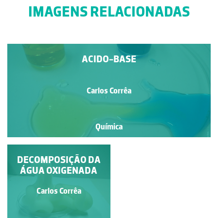
IMAGENS RELACIONADAS
ACIDO-BASE
Carlos Corrêa
Química
PRATA SOBRE COBRE
DECOMPOSIÇÃO DA
ÁGUA OXIGENADA
Carlos Corrêa
Carlos Corrêa