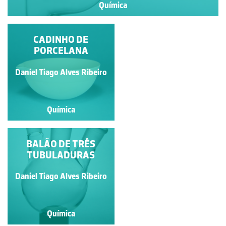
Química
CABEÇA DE
CADINHO DE
DESTILAÇÃO
PORCELANA
Daniel Tiago Alves Ribeiro
Daniel Tiago Alves Ribeiro
Química
Química
BALÃO DE TRÊS
CADINHO DE
TUBULADURAS
PORCELANA
Daniel Tiago Alves Ribeiro
Daniel Tiago Alves Ribeiro
Química
Química