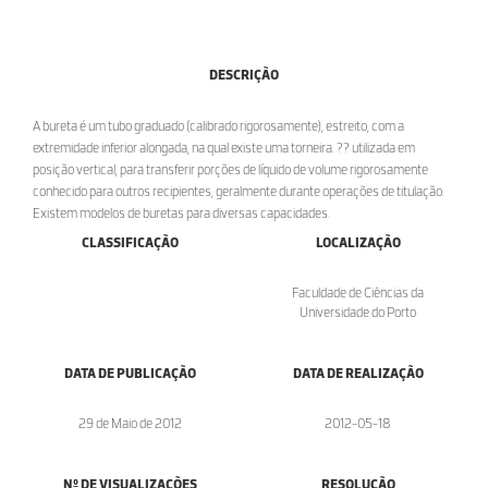
DESCRIÇÃO
A bureta é um tubo graduado (calibrado rigorosamente), estreito, com a
extremidade inferior alongada, na qual existe uma torneira. ?? utilizada em
posição vertical, para transferir porções de líquido de volume rigorosamente
conhecido para outros recipientes, geralmente durante operações de titulação.
Existem modelos de buretas para diversas capacidades.
CLASSIFICAÇÃO
LOCALIZAÇÃO
Faculdade de Ciências da
Universidade do Porto
DATA DE PUBLICAÇÃO
DATA DE REALIZAÇÃO
29 de Maio de 2012
2012-05-18
Nº DE VISUALIZAÇÕES
RESOLUÇÃO