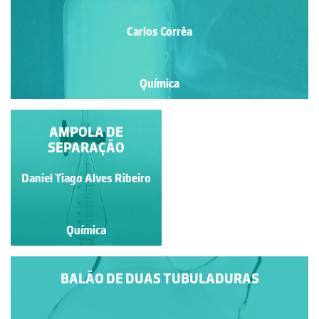
Carlos Corrêa
Química
AMPOLA DE
ALONGA
SEPARAÇÃO
Daniel Tiago Alves Ribeiro
Daniel Tiago Alves Ribeiro
Química
Química
BALÃO DE DUAS TUBULADURAS