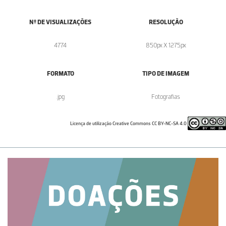
Nº DE VISUALIZAÇÕES
RESOLUÇÃO
4774
850px X 1275px
FORMATO
TIPO DE IMAGEM
.jpg
Fotografias
Licença de utilização Creative Commons CC BY-NC-SA 4.0