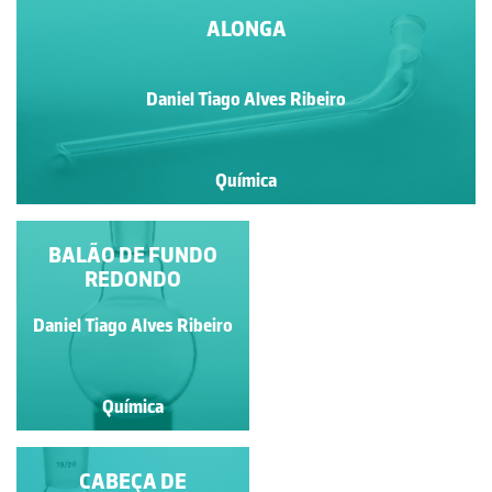
ALONGA
Daniel Tiago Alves Ribeiro
Química
BALÃO DE DUAS
BALÃO DE FUNDO
TUBULADURAS
REDONDO
Daniel Tiago Alves Ribeiro
Daniel Tiago Alves Ribeiro
Química
Química
BALÃO EM PÊRA
CABEÇA DE