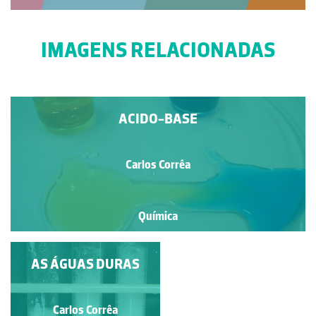
IMAGENS RELACIONADAS
ACIDO-BASE
Carlos Corrêa
Química
PRATA SOBRE COBRE
AS ÁGUAS DURAS
Carlos Corrêa
Carlos Corrêa