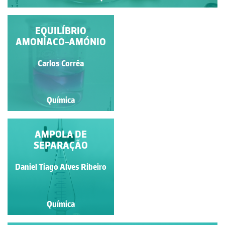
COMBUSTÃO DO
EQUILÍBRIO
AMONÍACO-AMÓNIO
MAGNÉSIO
Carlos Corrêa
Carlos Corrêa
Química
Química
FUMOS DE CLORETO
AMPOLA DE
DE AMÓNIO
SEPARAÇÃO
Daniel Tiago Alves Ribeiro
Carlos Corrêa
Química
Química