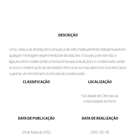
DESCRIÇÃO
Uma cabeça de destilação é uma peça de vidro habitualmente indispensável em
qualquer montagem experimental de destilações. Esta peça de vidro faz a
ligação entre o balão (onde a mistura é levada à ebulição) e o condensador (onde
ocorre a condensação do destilado) e tem uma ou mais aberturas (sockets) para
suportar um termómetro à entrada do condensador.
CLASSIFICAÇÃO
LOCALIZAÇÃO
Faculdade de Ciências da
Universidade do Porto
DATA DE PUBLICAÇÃO
DATA DE REALIZAÇÃO
29 de Maio de 2012
2012-05-18