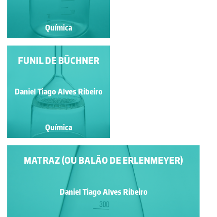
Química
Química
FUNIL DE BÜCHNER
BALÃO DE TRÊS
TUBULADURAS
Daniel Tiago Alves Ribeiro
Daniel Tiago Alves Ribeiro
Química
Química
MATRAZ (OU BALÃO DE ERLENMEYER)
Daniel Tiago Alves Ribeiro