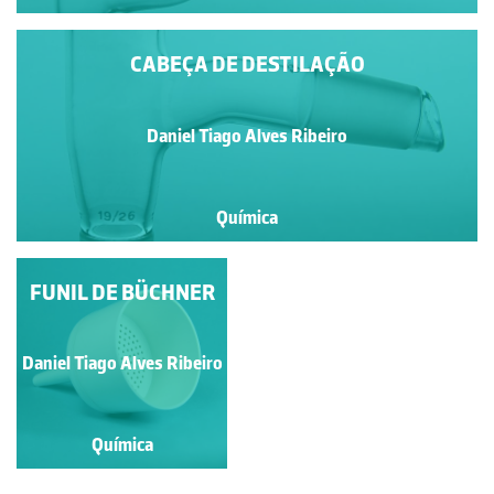
CABEÇA DE DESTILAÇÃO
Daniel Tiago Alves Ribeiro
Química
FUNIL DE BÜCHNER
CADINHO DE
PORCELANA
Daniel Tiago Alves Ribeiro
Daniel Tiago Alves Ribeiro
Química
Química