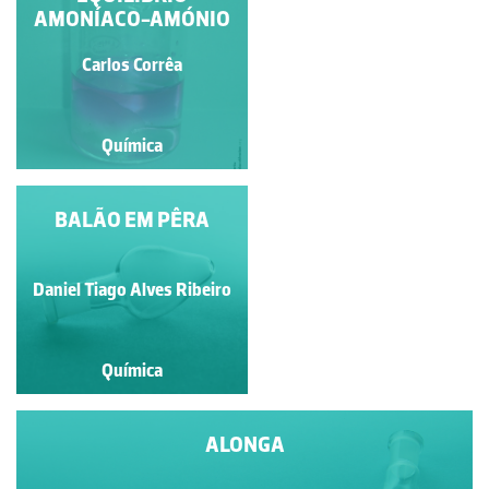
AMONÍACO-AMÓNIO
MAGNÉSIO
Carlos Corrêa
Carlos Corrêa
Química
Química
FUMOS DE CLORETO
BALÃO EM PÊRA
DE AMÓNIO
Daniel Tiago Alves Ribeiro
Carlos Corrêa
Química
Química
ALONGA