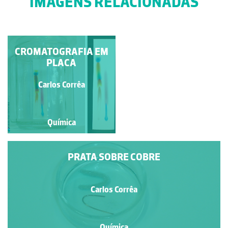
IMAGENS RELACIONADAS
CROMATOGRAFIA EM
ACIDO-BASE
PLACA
Carlos Corrêa
Carlos Corrêa
Química
Química
PRATA SOBRE COBRE
Carlos Corrêa
Química