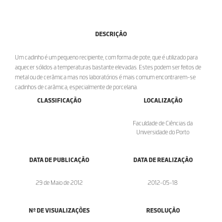
DESCRIÇÃO
Um cadinho é um pequeno recipiente, com forma de pote, que é utilizado para
aquecer sólidos a temperaturas bastante elevadas. Estes podem ser feitos de
metal ou de cerâmica mas nos laboratórios é mais comum encontrarem-se
cadinhos de carâmica, especialmente de porcelana.
CLASSIFICAÇÃO
LOCALIZAÇÃO
Faculdade de Ciências da
Universidade do Porto
DATA DE PUBLICAÇÃO
DATA DE REALIZAÇÃO
29 de Maio de 2012
2012-05-18
Nº DE VISUALIZAÇÕES
RESOLUÇÃO