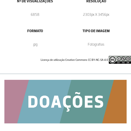
Nº DE VISUALIZAÇÕES
RESOLUÇÃO
6858
2303px X 3456px
FORMATO
TIPO DE IMAGEM
.jpg
Fotografias
Licença de utilização Creative Commons CC BY-NC-SA 4.0