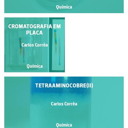
Química
CROMATOGRAFIA EM
CARBITE
PLACA
Carlos Corrêa
Carlos Corrêa
Química
Química
TETRAAMINOCOBRE(II)
Carlos Corrêa
Química