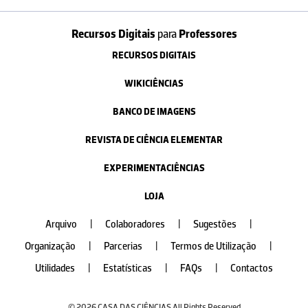
Recursos Digitais
para
Professores
RECURSOS DIGITAIS
WIKICIÊNCIAS
BANCO DE IMAGENS
REVISTA DE CIÊNCIA ELEMENTAR
EXPERIMENTACIÊNCIAS
LOJA
Arquivo
|
Colaboradores
|
Sugestões
|
Organização
|
Parcerias
|
Termos de Utilização
|
Utilidades
|
Estatísticas
|
FAQs
|
Contactos
© 2026 CASA DAS CIÊNCIAS All Rights Reserved