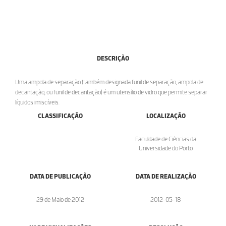
DESCRIÇÃO
Uma ampola de separação (também designada funil de separação, ampola de
decantação, ou funil de decantação) é um utensílio de vidro que permite separar
líquidos imiscíveis.
CLASSIFICAÇÃO
LOCALIZAÇÃO
Faculdade de Ciências da
Universidade do Porto
DATA DE PUBLICAÇÃO
DATA DE REALIZAÇÃO
29 de Maio de 2012
2012-05-18