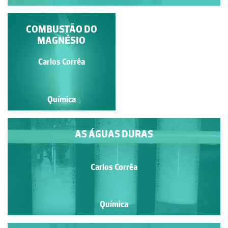
DECOMPOSIÇÃO DA
COMBUSTÃO DO
ÁGUA OXIGENADA
MAGNÉSIO
Carlos Corrêa
Carlos Corrêa
Química
Química
AS ÁGUAS DURAS
Carlos Corrêa
Química