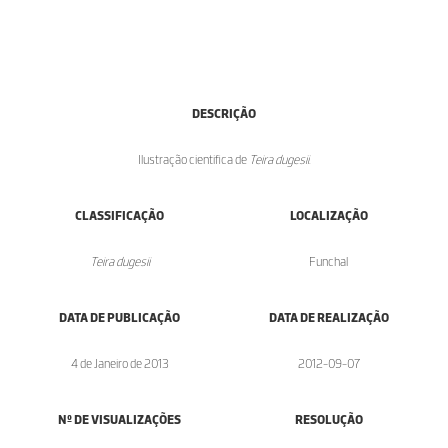
DESCRIÇÃO
Ilustração cientifica de
Teira dugesii
.
CLASSIFICAÇÃO
LOCALIZAÇÃO
Teira dugesii
Funchal
DATA DE PUBLICAÇÃO
DATA DE REALIZAÇÃO
4 de Janeiro de 2013
2012-09-07
Nº DE VISUALIZAÇÕES
RESOLUÇÃO