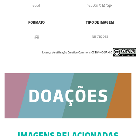
6551
1650px X 1275px
FORMATO
TIPO DE IMAGEM
.jpg
Ilustrações
Licença de utilização Creative Commons CC BY-NC-SA 4.0
IMAGENS RELACIONADAS