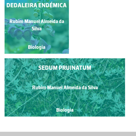
DEDALEIRA ENDÉMICA
TREPADEIRA-DA-
MADEIRA
Rubim Manuel Almeida da
Manuela Lopes
Silva
Biologia
Biologia
SEDUM PRUINATUM
Rubim Manuel Almeida da Silva
Biologia