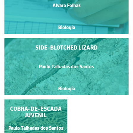
Alvaro Folhas
Biologia
SIDE-BLOTCHED LIZARD
Paulo Talhadas dos Santos
Biologia
COBRA-DE-ESCADA
LAGARTIXA-DE-
DEDOS-DENTEADOS
JUVENIL
Paulo Talhadas dos Santos
Paulo Talhadas dos Santos