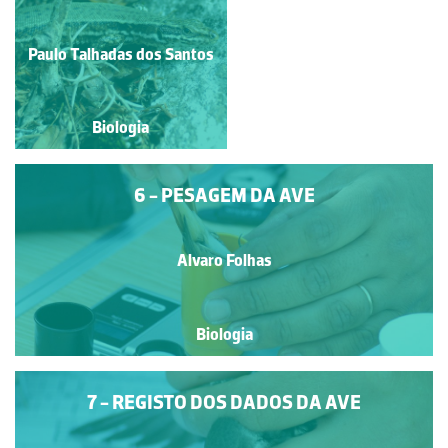
PARA PESAGEM DA
AVE
Paulo Talhadas dos Santos
Alvaro Folhas
Biologia
Biologia
6 - PESAGEM DA AVE
Alvaro Folhas
Biologia
7 - REGISTO DOS DADOS DA AVE