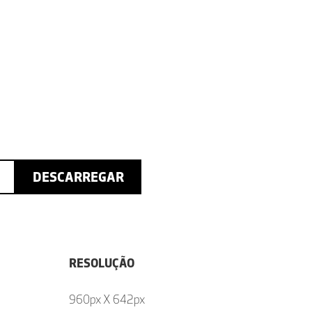
DESCARREGAR
RESOLUÇÃO
960px X 642px