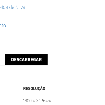
da da Silva
oto
DESCARREGAR
RESOLUÇÃO
1800px X 1264px