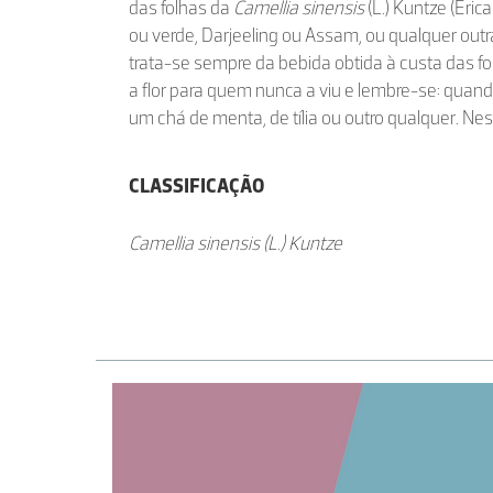
das folhas da
Camellia sinensis
(L.) Kuntze (Eric
ou verde, Darjeeling ou Assam, ou qualquer outr
trata-se sempre da bebida obtida à custa das fo
a flor para quem nunca a viu e lembre-se: quan
um chá de menta, de tília ou outro qualquer. Ne
CLASSIFICAÇÃO
Camellia sinensis (L.) Kuntze