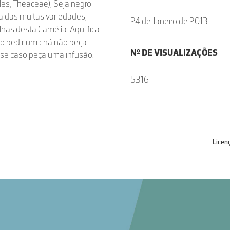
ales, Theaceae), Seja negro
a das muitas variedades,
24 de Janeiro de 2013
lhas desta Camélia. Aqui fica
do pedir um chá não peça
Nº DE VISUALIZAÇÕES
sse caso peça uma infusão.
5316
Licen