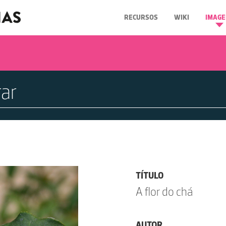
RECURSOS
WIKI
IMAGE
TÍTULO
A flor do chá
AUTOR