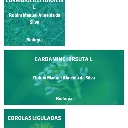
CONYZA CANADENSIS
CORRIGIOLA LITORALIS
(L.) CRONQUIST
L.
Rubim Manuel Almeida da
Rubim Manuel Almeida da
Silva
Silva
Biologia
Biologia
CARDAMINE HIRSUTA L.
Rubim Manuel Almeida da Silva
Biologia
COROLAS LIGULADAS
ERIGERON
KARVINSKIANUS DC.