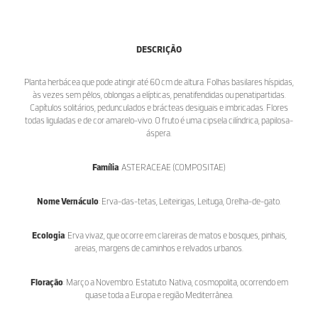
DESCRIÇÃO
Planta herbácea que pode atingir até 60 cm de altura. Folhas basilares híspidas,
às vezes sem pêlos, oblongas a elípticas, penatifendidas ou penatipartidas.
Capítulos solitários, pedunculados e brácteas desiguais e imbricadas. Flores
todas liguladas e de cor amarelo-vivo. O fruto é uma cipsela cilíndrica, papilosa-
áspera.
Família
: ASTERACEAE (COMPOSITAE)
Nome Vernáculo
: Erva-das-tetas, Leiteirigas, Leituga, Orelha-de-gato.
Ecologia
: Erva vivaz, que ocorre em clareiras de matos e bosques, pinhais,
areias, margens de caminhos e relvados urbanos.
Floração
: Março a Novembro. Estatuto: Nativa, cosmopolita, ocorrendo em
quase toda a Europa e região Mediterrânea.