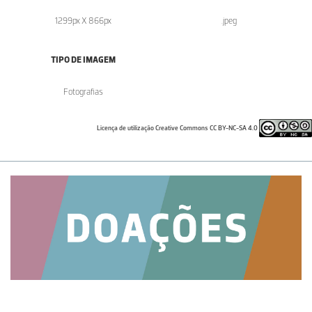
1299px X 866px
.jpeg
TIPO DE IMAGEM
Fotografias
Licença de utilização Creative Commons CC BY-NC-SA 4.0