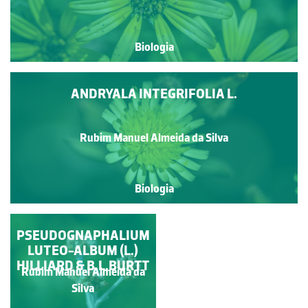
Biologia
ANDRYALA INTEGRIFOLIA L.
Rubim Manuel Almeida da Silva
Biologia
PSEUDOGNAPHALIUM
COLEOSTEPHUS
MYCONIS (L.) RCHB.F.
LUTEO-ALBUM (L.)
HILLIARD & B.L.BURTT
Rubim Manuel Almeida da
Rubim Manuel Almeida da
Silva
Silva