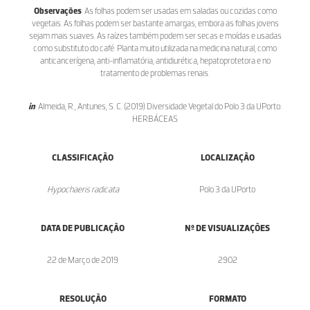
Observações
: As folhas podem ser usadas em saladas ou cozidas como
vegetais. As folhas podem ser bastante amargas, embora as folhas jovens
sejam mais suaves. As raízes também podem ser secas e moídas e usadas
como substituto do café. Planta muito utilizada na medicina natural, como
anticancerígena, anti-inflamatória, antidiurética, hepatoprotetora e no
tratamento de problemas renais.
in
: Almeida, R., Antunes, S. C. (2019) Diversidade Vegetal do Polo 3 da UPorto:
HERBÁCEAS
CLASSIFICAÇÃO
LOCALIZAÇÃO
Hypochaeris radicata
Polo 3 da UPorto
DATA DE PUBLICAÇÃO
Nº DE VISUALIZAÇÕES
22 de Março de 2019
2902
RESOLUÇÃO
FORMATO