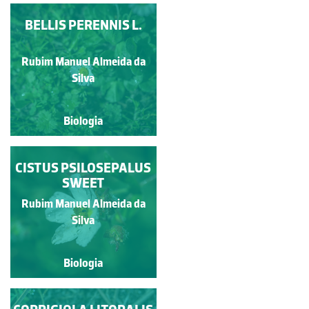
ALLIUM TRIQUETRUM
BELLIS PERENNIS L.
L.
Rubim Manuel Almeida da
Rubim Manuel Almeida da
Silva
Silva
Biologia
Biologia
CALYSTEGIA SEPIUM
CISTUS PSILOSEPALUS
(L.) R. BR.
SWEET
Rubim Manuel Almeida da
Rubim Manuel Almeida da
Silva
Silva
Biologia
Biologia