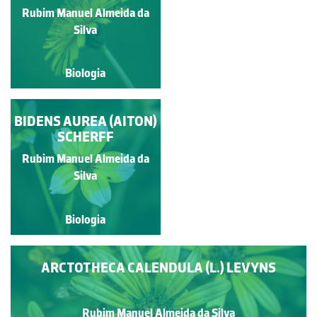
Rubim Manuel Almeida da
Rubim Manuel Almeida da
Silva
Silva
Biologia
Biologia
BIDENS AUREA (AITON)
FRUTOS DE
TARAXACUM
SCHERFF
Rubim Manuel Almeida da
Rubim Manuel Almeida da
Silva
Silva
Biologia
Biologia
ARCTOTHECA CALENDULA (L.) LEVYNS
Rubim Manuel Almeida da Silva