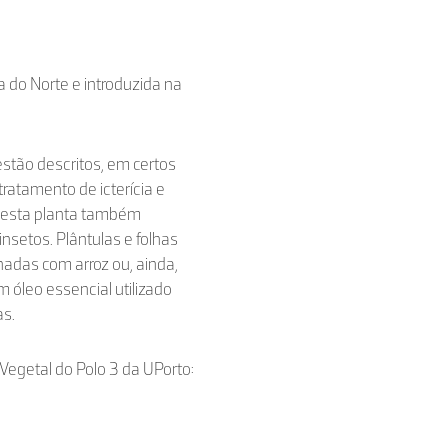
ca do Norte e introduzida na
estão descritos, em certos
ratamento de icterícia e
 desta planta também
insetos. Plântulas e folhas
adas com arroz ou, ainda,
 óleo essencial utilizado
as.
e Vegetal do Polo 3 da UPorto: