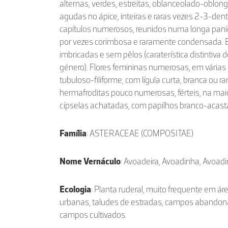
alternas, verdes, estreitas, oblanceolado-oblo
agudas no ápice, inteiras e raras vezes 2-3-den
capítulos numerosos, reunidos numa longa pan
por vezes corimbosa e raramente condensada. B
imbricadas e sem pêlos (caraterística distintiva 
género). Flores femininas numerosas, em várias 
tubuloso-filiforme, com lígula curta, branca ou r
hermafroditas pouco numerosas, férteis, na maio
cípselas achatadas, com papilhos branco-acas
Família
: ASTERACEAE (COMPOSITAE)
Nome Vernáculo
: Avoadeira, Avoadinha, Avoa
Ecologia
: Planta ruderal, muito frequente em á
urbanas, taludes de estradas, campos abandonad
campos cultivados.