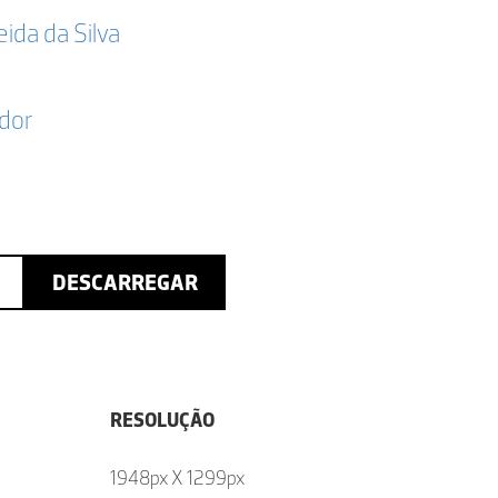
da da Silva
dor
DESCARREGAR
RESOLUÇÃO
1948px X 1299px