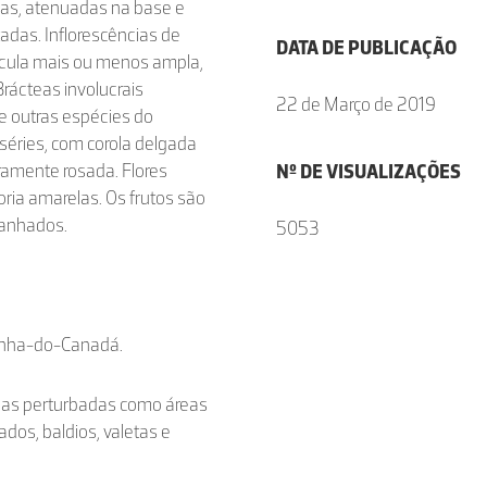
ngas, atenuadas na base e
tadas. Inflorescências de
DATA DE PUBLICAÇÃO
ícula mais ou menos ampla,
rácteas involucrais
22 de Março de 2019
de outras espécies do
séries, com corola delgada
aramente rosada. Flores
Nº DE VISUALIZAÇÕES
ria amarelas. Os frutos são
tanhados.
5053
dinha-do-Canadá.
reas perturbadas como áreas
os, baldios, valetas e