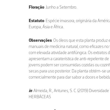
Floração
: Junho a Setembro.
Estatuto
: Espécie invasora, originária da Améri
Europa, Ásia e África.
Observações
: Os óleos que esta planta produz 
manuais de medicina natural, como eficazes no t
com elevada atividade antifúngica. Os extratos
apresentam a caraterística de anti-repelente de 
jovens podem ser consumidas cozidas ou cozinh
secas para uso posterior. Da planta obtém-se um
comercialmente para dar sabor a doces e bebid
in
: Almeida, R., Antunes, S. C. (2019) Diversidad
HERBÁCEAS