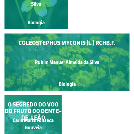
Silva
Silva
Biologia
Biologia
COLEOSTEPHUS MYCONIS (L.) RCHB.F.
Rubim Manuel Almeida da Silva
Biologia
O SEGREDO DO VOO
HYPOCHAERIS
DO FRUTO DO DENTE-
RADICATA L.
DE-LEÃO
Rubim Manuel Almeida da
Carla Maria Fonseca
Gouveia
Silva