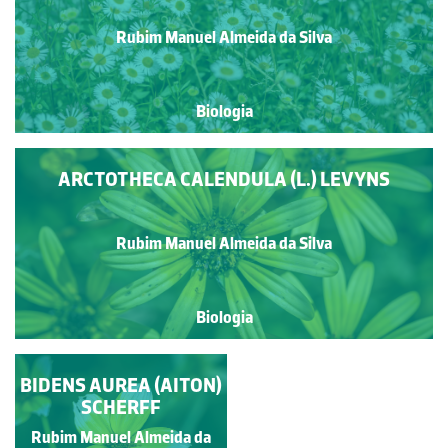
Rubim Manuel Almeida da Silva
Biologia
ARCTOTHECA CALENDULA (L.) LEVYNS
Rubim Manuel Almeida da Silva
Biologia
BIDENS AUREA (AITON)
ANDRYALA
INTEGRIFOLIA L.
SCHERFF
Rubim Manuel Almeida da
Rubim Manuel Almeida da