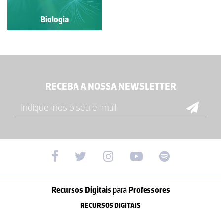
Biologia
Biologia
RECEBA A NOSSA NEWSLETTER
Recursos Digitais
para
Professores
RECURSOS DIGITAIS