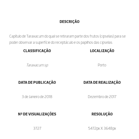
DESCRIÇÃO
Capítulo de Taraxacum do qual se retiraram parte dos frutos (cipselas) para se
poder observar a superfície do receptáculo e os papilhos das cipselas.
CLASSIFICAÇÃO
LOCALIZAÇÃO
Taraxacum sp.
Porto
DATA DE PUBLICAÇÃO
DATA DE REALIZAÇÃO
3 de Janeiro de 2018
Dezembro de 2017
Nº DE VISUALIZAÇÕES
RESOLUÇÃO
3727
5472px X 3648px