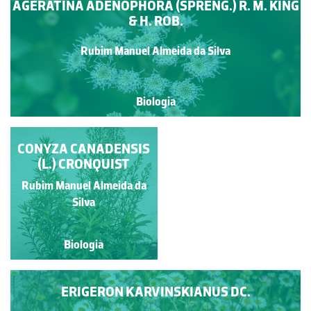
AGERATINA ADENOPHORA (SPRENG.) R. M. KING
& H. ROB.
Rubim Manuel Almeida da Silva
Biologia
CONYZA CANADENSIS
BELLIS PERENNIS L.
(L.) CRONQUIST
Rubim Manuel Almeida da
Rubim Manuel Almeida da
Silva
Silva
Biologia
Biologia
ERIGERON KARVINSKIANUS DC.