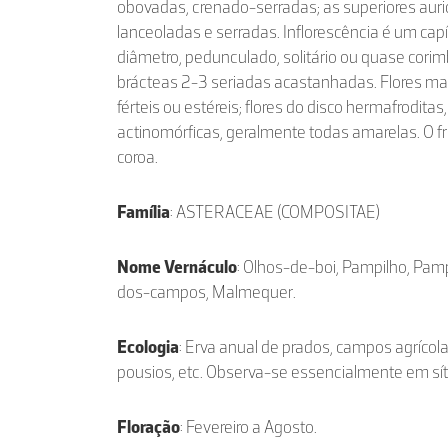
obovadas, crenado-serradas; as superiores auri
lanceoladas e serradas. Inflorescência é um cap
diâmetro, pedunculado, solitário ou quase cori
brácteas 2-3 seriadas acastanhadas. Flores marg
férteis ou estéreis; flores do disco hermafrodit
actinomórficas, geralmente todas amarelas. O 
coroa.
Família
: ASTERACEAE (COMPOSITAE)
Nome Vernáculo
: Olhos-de-boi, Pampilho, Pa
dos-campos, Malmequer.
Ecologia
: Erva anual de prados, campos agríco
pousios, etc. Observa-se essencialmente em síti
Floração
: Fevereiro a Agosto.