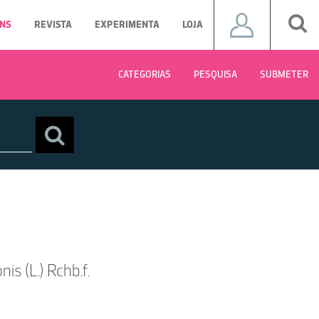
NS
REVISTA
EXPERIMENTA
LOJA
CATEGORIAS
PESQUISA
SUBMETER
s (L.) Rchb.f.