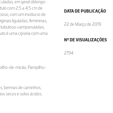
culadas, em geral oblongo-
ítulo com 2,5 a 4,5 cm de
DATA DE PUBLICAÇÃO
mboso, com um invólucro de
inais liguladas, femininas,
22 de Março de 2019
as, tubuloso-campanuladas,
fruto é uma cipsela com uma
Nº DE VISUALIZAÇÕES
2794
mpilho-de-micão, Pampilho-
las, bermas de caminhos,
os secos e solos ácidos.