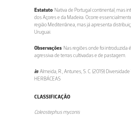
Estatuto
: Nativa de Portugal continental, mas i
dos Açores e da Madeira. Ocorre essencialmente
região Mediterrânea, mas já apresenta distribuiç
Uruguai.
Observações
: Nas regiões onde foi introduzida
agressiva de terras cultivadas e de pastagem.
in
: Almeida, R., Antunes, S. C. (2019) Diversidad
HERBÁCEAS
CLASSIFICAÇÃO
Coleostephus myconis