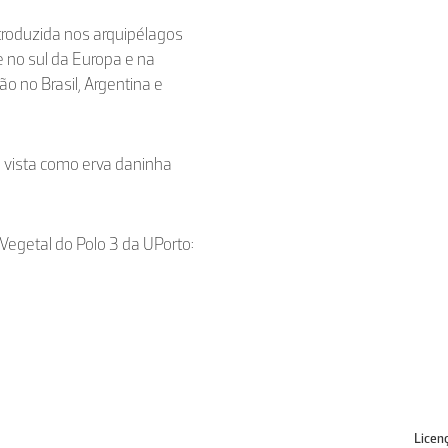
ntroduzida nos arquipélagos
 no sul da Europa e na
ão no Brasil, Argentina e
 é vista como erva daninha
e Vegetal do Polo 3 da UPorto:
Licen