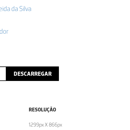
da da Silva
dor
DESCARREGAR
RESOLUÇÃO
1299px X 866px