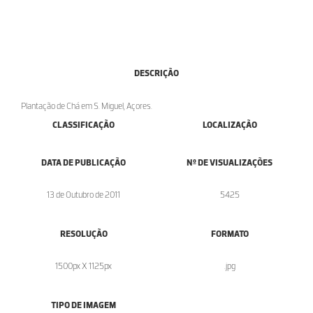
DESCRIÇÃO
Plantação de Chá em S. Miguel, Açores.
CLASSIFICAÇÃO
LOCALIZAÇÃO
DATA DE PUBLICAÇÃO
Nº DE VISUALIZAÇÕES
13 de Outubro de 2011
5425
RESOLUÇÃO
FORMATO
1500px X 1125px
.jpg
TIPO DE IMAGEM