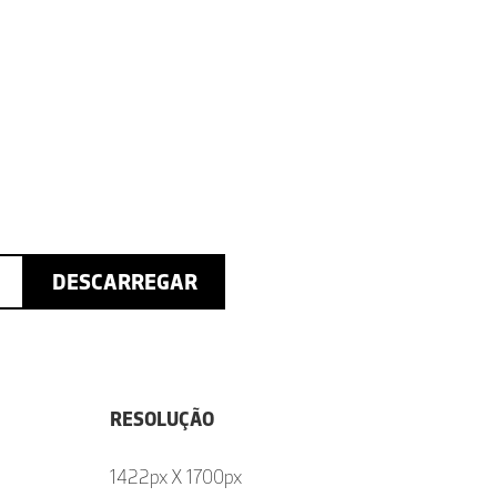
DESCARREGAR
RESOLUÇÃO
1422px X 1700px