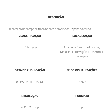
DESCRIÇÃO
Preparação do campo de trabalho para o enxerto da 2ª pena da cauda.
CLASSIFICAÇÃO
LOCALIZAÇÃO
Bubo bubo
CERVAS - Centro de Ecologia,
Recuperação e Vigilância de Animais
Selvagens
DATA DE PUBLICAÇÃO
Nº DE VISUALIZAÇÕES
18 de Setembro de 2013
4369
RESOLUÇÃO
FORMATO
1200px X 800px
.jpg