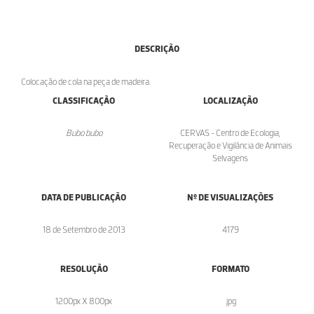
DESCRIÇÃO
Colocação de cola na peça de madeira.
CLASSIFICAÇÃO
LOCALIZAÇÃO
Bubo bubo
CERVAS - Centro de Ecologia,
Recuperação e Vigilância de Animais
Selvagens
DATA DE PUBLICAÇÃO
Nº DE VISUALIZAÇÕES
18 de Setembro de 2013
4179
RESOLUÇÃO
FORMATO
1200px X 800px
.jpg