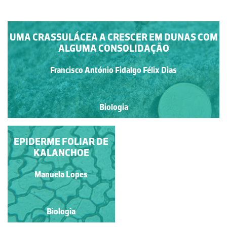
UMA CRASSULÁCEA A CRESCER EM DUNAS COM
ALGUMA CONSOLIDAÇÃO
Francisco António Fidalgo Félix Dias
Biologia
EPIDERME FOLIAR DE
SEDUM ALBUM L.
KALANCHOE
Rubim Manuel Almeida da
Manuela Lopes
Silva
Biologia
Biologia