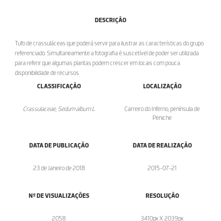
DESCRIÇÃO
Tufo de crassuláceas que poderá servir para ilustrar as características do grupo
referenciado. Simultaneamente a fotografia é suscetível de poder ser utilizada
para referir que algumas plantas podem crescer em locais com pouca
disponibilidade de recursos.
CLASSIFICAÇÃO
LOCALIZAÇÃO
Crassulaceae, Sedum album L.
Carreiro do Inferno, península de
Peniche
DATA DE PUBLICAÇÃO
DATA DE REALIZAÇÃO
23 de Janeiro de 2018
2015-07-21
Nº DE VISUALIZAÇÕES
RESOLUÇÃO
2058
3410px X 2039px