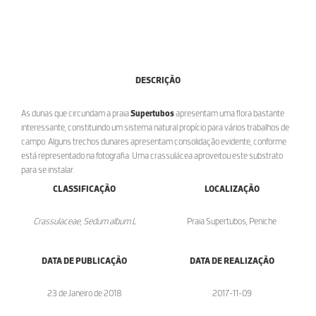
DESCRIÇÃO
As dunas que circundam a praia
Supertubos
apresentam uma flora bastante
interessante, constituindo um sistema natural propício para vários trabalhos de
campo. Alguns trechos dunares apresentam consolidação evidente, conforme
está representado na fotografia. Uma crassulácea aproveitou este substrato
para se instalar.
CLASSIFICAÇÃO
LOCALIZAÇÃO
Crassulaceae, Sedum album L
Praia Supertubos, Peniche
DATA DE PUBLICAÇÃO
DATA DE REALIZAÇÃO
23 de Janeiro de 2018
2017-11-09