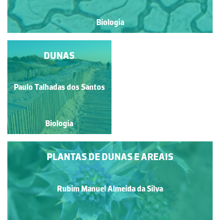
Biologia
ERVA-PINHEIRA-
DUNAS
ENXUTA SOBRE MURO
DE PEDRA SOLTA
Francisco António Fidalgo
Paulo Talhadas dos Santos
Félix Dias
Biologia
Biologia
PLANTAS DE DUNAS E AREAIS
Rubim Manuel Almeida da Silva