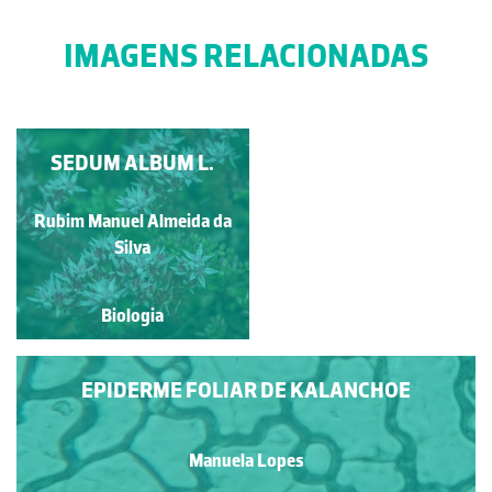
IMAGENS RELACIONADAS
SEDUM ALBUM L.
CRESCER NUM
CAMPO DE LAPIÁS
Francisco António Fidalgo
Rubim Manuel Almeida da
Félix Dias
Silva
Biologia
Biologia
EPIDERME FOLIAR DE KALANCHOE
Manuela Lopes