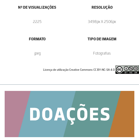
Nº DE VISUALIZAÇÕES
RESOLUÇÃO
2225
3498px X 2506px
FORMATO
TIPO DE IMAGEM
.jpeg
Fotografias
Licença de utilização Creative Commons CC BY-NC-SA 4.0