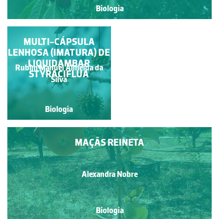
Biologia
RAMO DE CEREJEIRA
MULTI-CÁPSULA
LENHOSA (IMATURA) DE
COM FRUTOS
LIQUIDAMBAR
Rubim Manuel Almeida da
STYRACIFLUA
Alexandra Nobre
Silva
Biologia
Biologia
MAÇÃS REINETA
Alexandra Nobre
Biologia