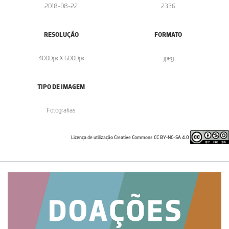
2018-08-22
2336
RESOLUÇÃO
FORMATO
4000px X 6000px
.jpeg
TIPO DE IMAGEM
Fotografias
Licença de utilização Creative Commons CC BY-NC-SA 4.0