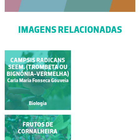
IMAGENS RELACIONADAS
CAMPSIS RADICANS
CAMPSIS RADICANS
SEEM. (TROMBETA OU
(TROMBETA
BIGNÓNIA-VERMELHA)
CREEPER)
Carla Maria Fonseca
Carla Maria Fonseca Gouveia
Gouveia
Biologia
Biologia
CAMPSIS RADICANS
FRUTOS DE
SEEM. (FRUTO
CORNALHEIRA
MADURO)