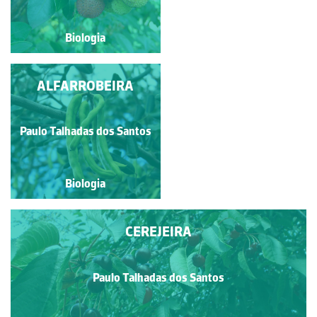
Biologia
Biologia
FIGUEIRA-DA-ÍNDIA
ALFARROBEIRA
OU PITEIRA
Paulo Talhadas dos Santos
Paulo Talhadas dos Santos
Biologia
Biologia
CEREJEIRA
Paulo Talhadas dos Santos