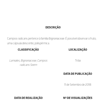
DESCRIÇÃO
Campsis radicans pertence à família Bignoniaceae. É possível observar o fruto,
uma cápsula deiscente, polispérmica.
CLASSIFICAÇÃO
LOCALIZAÇÃO
Lamiales, Bignoniaceae, Campsis
Tróia
radicans Seem
DATA DE PUBLICAÇÃO
11 de Setembro de 2018
DATA DE REALIZAÇÃO
Nº DE VISUALIZAÇÕES