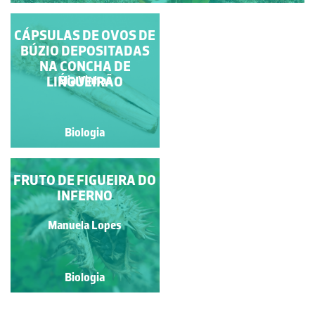
BRIÓFITOS, CÁPSULA
CÁPSULAS DE OVOS DE
BÚZIO DEPOSITADAS
DE UM MUSGO
NA CONCHA DE
Mº Fátima D. Cotrim C.
LINGUEIRÃO
Élia Vinhas
Fonseca
Biologia
Biologia
FRUTO DE FIGUEIRA DO
CÁPSULA DE
BRIÓFITA APÓS
INFERNO
DEISCÊNCIA DOS
ESPOROS
Ana Cristina Rito
Manuela Lopes
Biologia
Biologia