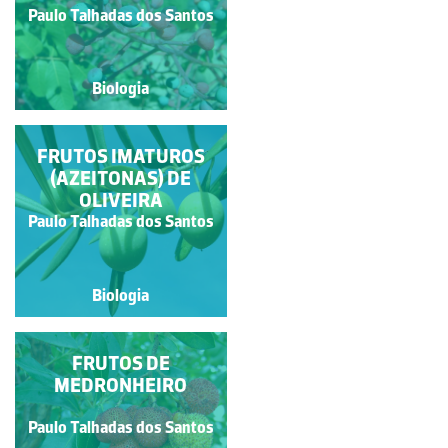
Carla Maria Fonseca
Paulo Talhadas dos Santos
Gouveia
Biologia
Biologia
FRUTOS (GLANDES)
FRUTOS IMATUROS
DE CARRASCO
(AZEITONAS) DE
OLIVEIRA
Paulo Talhadas dos Santos
Paulo Talhadas dos Santos
Biologia
Biologia
FRUTOS DE
FRUTOS DE
MEDRONHEIRO
AZINHEIRA
Paulo Talhadas dos Santos
Paulo Talhadas dos Santos