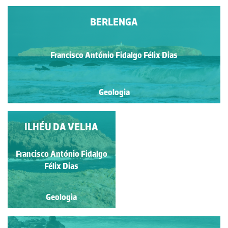
BERLENGA
Francisco António Fidalgo Félix Dias
Geologia
ILHÉU DA VELHA
GRANITO
PORFIRÓIDE
Francisco António Fidalgo
Carlos Pereira
Félix Dias
Geologia
Geologia