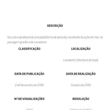
DESCRIÇÃO
Secção supralitoral de uma plataforma de abrasão, resultante da ação do mar, na
paisagem granítica de Lavadores.
CLASSIFICAÇÃO
LOCALIZAÇÃO
Lavadores (Vila Nova de Gaia)
DATA DE PUBLICAÇÃO
DATA DE REALIZAÇÃO
2 de Novembro de 2018
Outubro de 2018
Nº DE VISUALIZAÇÕES
RESOLUÇÃO