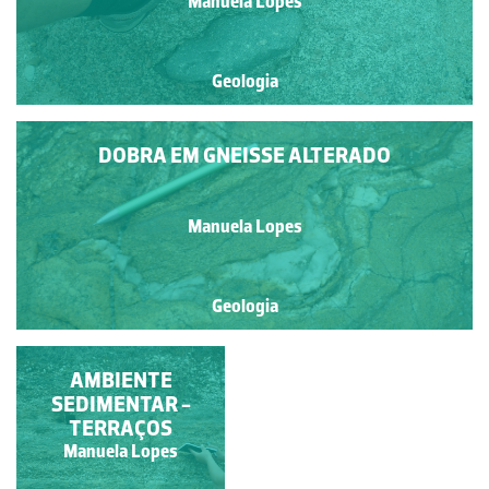
Manuela Lopes
Geologia
DOBRA EM GNEISSE ALTERADO
Manuela Lopes
Geologia
MIGMATITO
AMBIENTE
SEDIMENTAR -
TERRAÇOS
Manuela Lopes
Manuela Lopes