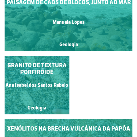
PAISAGEM DE CAOS DE BLOCOS, JUNTO AO MAR
Manuela Lopes
Geologia
GRANITO DE TEXTURA
GRANITO DA
BERLENGA
PORFIRÓIDE
Francisco António Fidalgo
Ana Isabel dos Santos Rebelo
Félix Dias
Geologia
Geologia
XENÓLITOS NA BRECHA VULCÂNICA DA PAPÔA