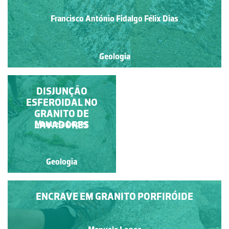
Francisco António Fidalgo Félix Dias
Geologia
MARMITAS
DISJUNÇÃO
ESFEROIDAL NO
MARINHAS
GRANITO DE
Francisco António Fidalgo
LAVADORES
Manuela Lopes
Félix Dias
Geologia
Geologia
ENCRAVE EM GRANITO PORFIRÓIDE