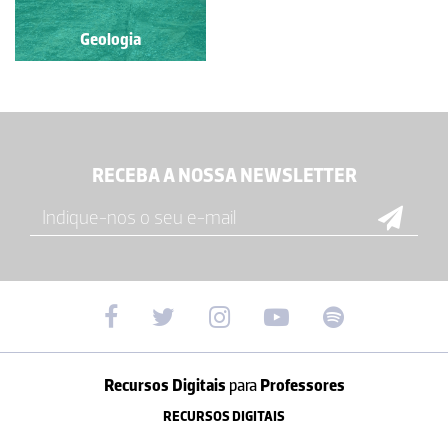
Geologia
Geologia
RECEBA A NOSSA NEWSLETTER
Recursos Digitais
para
Professores
RECURSOS DIGITAIS