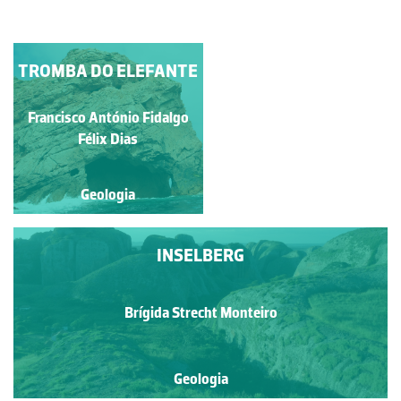
TROMBA DO ELEFANTE
TROMBA DO
ELEFANTE
Francisco António Fidalgo
Francisco António Fidalgo
Félix Dias
Félix Dias
Geologia
Geologia
INSELBERG
Brígida Strecht Monteiro
Geologia