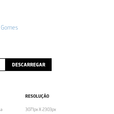
ho Gomes
DESCARREGAR
RESOLUÇÃO
ia
3071px X 2303px