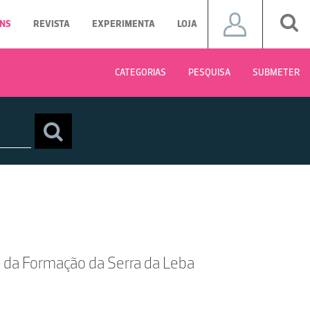
NS
REVISTA
EXPERIMENTA
LOJA
CATEGORIAS
PESQUISA
SUBMETER
do da Formação da Serra da Leba