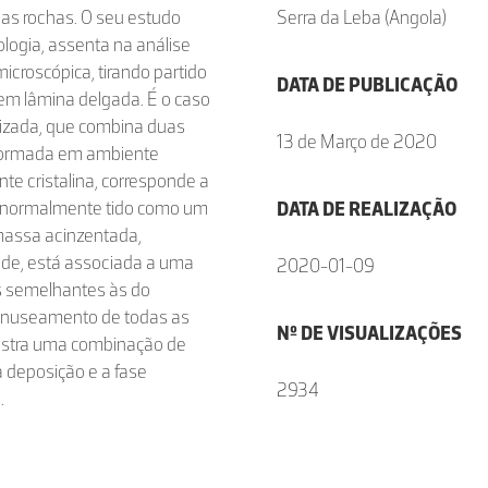
nas rochas. O seu estudo
Serra da Leba (Angola)
ologia, assenta na análise
icroscópica, tirando partido
DATA DE PUBLICAÇÃO
 em lâmina delgada. É o caso
arizada, que combina duas
13 de Março de 2020
 formada em ambiente
te cristalina, corresponde a
, normalmente tido como um
DATA DE REALIZAÇÃO
 massa acinzentada,
dade, está associada a uma
2020-01-09
cas semelhantes às do
manuseamento de todas as
Nº DE VISUALIZAÇÕES
mostra uma combinação de
 deposição e a fase
2934
.