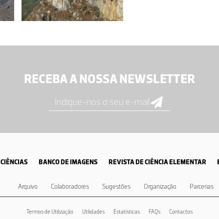
RECEBA A NOSSA NEWSLETTER
CIÊNCIAS
BANCO DE IMAGENS
REVISTA DE CIÊNCIA ELEMENTAR
Arquivo
Colaboradores
Sugestões
Organização
Parcerias
Termos de Utilização
Utilidades
Estatísticas
FAQs
Contactos