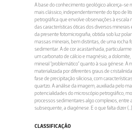
A base do conhecimento geológico alicerça-se 
mais clássico, independentemente do tipo de lit
petrográfica que envolve observações à escala m
das características óticas dos diversos minerais
da presente fotomicrografia, obtida sob luz pol
massas minerais, bem distintas, de uma rocha
sedimentar. A de cor acastanhada, particularmen
um carbonato de cálcio e magnésio, a dolomite
mineral “problemático” quanto à sua génese. A
materializada por diferentes graus de cristalini
fase de precipitação siliciosa, com característi
quartzo. A análise da imagem, auxiliada pelo 
potencialidades do microscópio petrográfico, 
processos sedimentares algo complexos, entre a
subsequente, a diagénese. E o que falta dizer (...)
CLASSIFICAÇÃO