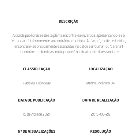
DESCRIÇÃO
A corola papilionácea desta planta encontra-se invertida, apresentando-se o
"estandarte" inferiormente, ao contrário do habitual. As "asas", muito reduzidas,
encontram-se praticamente escondidas no cálice e a "quilha" (ou "carena")
encontram-se fundidas, no lugar que é habitualmente do estandarte
CLASSIFICAÇÃO
LOCALIZAÇÃO
Fabales, Fabaceae
Jardim Botânico UP
DATA DE PUBLICAÇÃO
DATA DE REALIZAÇÃO
15 de Abril de 2021
2019-06-26
Nº DE VISUALIZAÇÕES
RESOLUÇÃO