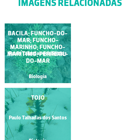
IMAGENS RELACIONADAS
PLANTAS DE DUNAS E
BACILA; FUNCHO-DO-
MAR; FUNCHO-
AREAIS
MARINHO; FUNCHO-
Rubim Manuel Almeida da
MARÍTIMO; PERREXIL-
Paulo Talhadas dos Santos
Silva
DO-MAR
Biologia
Biologia
PLANTA CARNÍVORA
TOJO
Paulo Talhadas dos Santos
Paulo Talhadas dos Santos