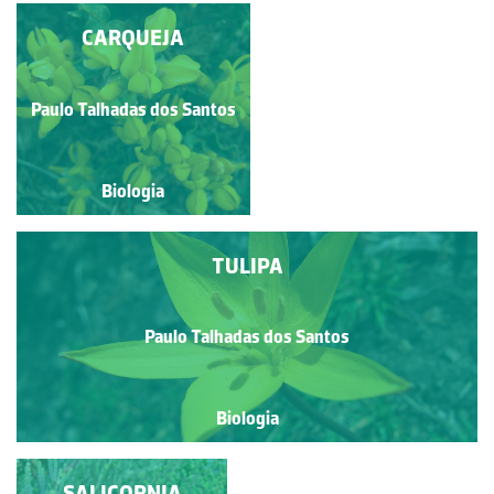
TROMBETA-DO-
CARQUEJA
DIABO
Paulo Talhadas dos Santos
Paulo Talhadas dos Santos
Biologia
Biologia
TULIPA
Paulo Talhadas dos Santos
Biologia
SALICORNIA