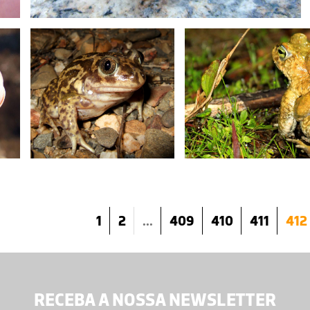
1
2
...
409
410
411
412
RECEBA A NOSSA NEWSLETTER