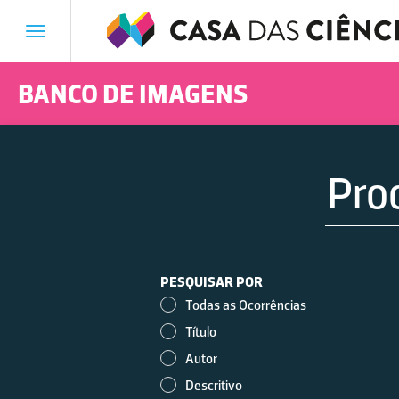
Toggle
navigation
BANCO DE IMAGENS
Vestígios de derrame de
PESQUISAR POR
fuelóleo
Todas as Ocorrências
Título
Autor
Descritivo