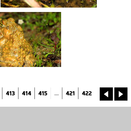
413
414
415
...
421
422
«
»