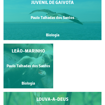
JUVENIL DE GAIVOTA
Paulo Talhadas dos Santos
Biologia
PERCEVEJO-DAS-
LEÃO-MARINHO
RISCAS
Paulo Talhadas dos Santos
Paulo Talhadas dos Santos
Biologia
Biologia
LOUVA-A-DEUS