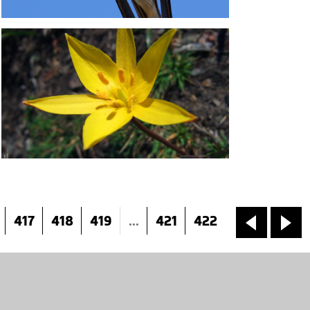
417
418
419
...
421
422
«
»