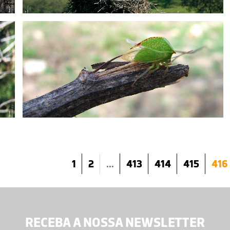
1
2
...
413
414
415
416
RECEBA A NOSSA NEWSLETTER