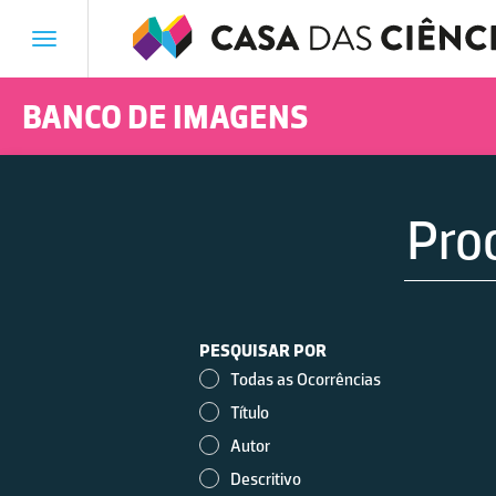
Toggle
navigation
BANCO DE IMAGENS
Vestígios de derrame de
PESQUISAR POR
fuelóleo
Todas as Ocorrências
Título
Autor
Descritivo