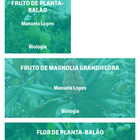
FLOR DE MARACUJÁ-
FRUTO DE PLANTA-
BANANA
BALÃO
Manuela Lopes
Manuela Lopes
Biologia
Biologia
FRUTO DE MAGNOLIA GRANDIFLORA
Manuela Lopes
Biologia
FLOR DE PLANTA-BALÃO