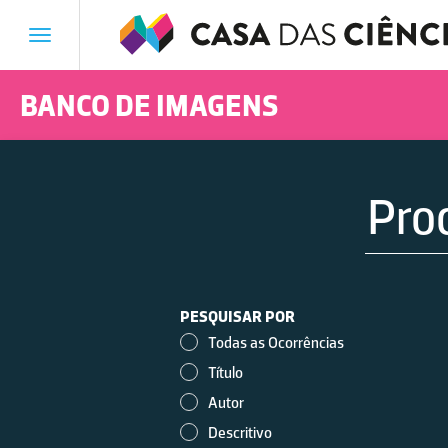
Toggle
navigation
BANCO DE IMAGENS
Vestígios de derrame de
PESQUISAR POR
fuelóleo
Todas as Ocorrências
Título
Autor
Descritivo