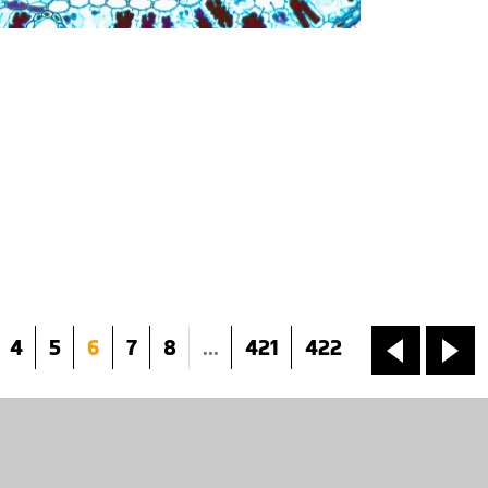
4
5
6
7
8
...
421
422
«
»