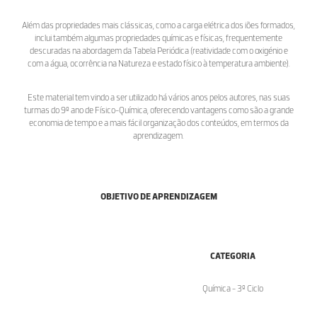
Além das propriedades mais clássicas, como a carga elétrica dos iões formados,
inclui também algumas propriedades químicas e físicas, frequentemente
descuradas na abordagem da Tabela Periódica (reatividade com o oxigénio e
com a água, ocorrência na Natureza e estado físico à temperatura ambiente).
Este material tem vindo a ser utilizado há vários anos pelos autores, nas suas
turmas do 9º ano de Físico-Química, oferecendo vantagens como são a grande
economia de tempo e a mais fácil organização dos conteúdos, em termos da
aprendizagem.
OBJETIVO DE APRENDIZAGEM
CATEGORIA
Química - 3º Ciclo