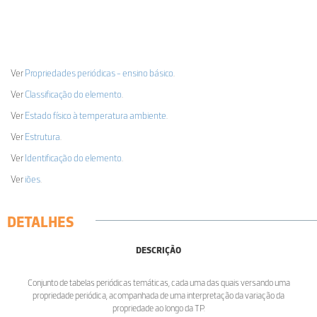
Ver
Propriedades periódicas - ensino básico
.
Ver
Classificação do elemento
.
Ver
Estado físico à temperatura ambiente
.
Ver
Estrutura
.
Ver
Identificação do elemento
.
Ver
iões
.
DETALHES
DESCRIÇÃO
Conjunto de tabelas periódicas temáticas, cada uma das quais versando uma
propriedade periódica, acompanhada de uma interpretação da variação da
propriedade ao longo da TP.