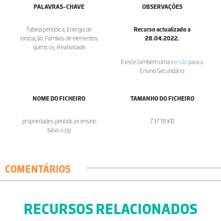
PALAVRAS-CHAVE
OBSERVAÇÕES
Tabela periódica, Energia de
Recurso actualizado a
ionização, Famílias de elementos
28.04.2022.
químicos, Reatividade
Existe também uma
versão
para o
Ensino Secundário.
NOME DO FICHEIRO
TAMANHO DO FICHEIRO
propriedades periódicas ensino
737.18 KB
básico.zip
COMENTÁRIOS
RECURSOS RELACIONADOS