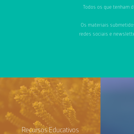
Todos os que tenham de
Os materiais submetidos
redes sociais e newsletter
Recursos Educativos