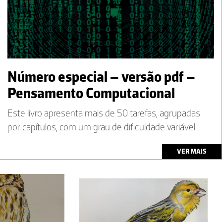
Número especial – versão pdf –
Pensamento Computacional
Este livro apresenta mais de 50 tarefas, agrupadas
por capítulos, com um grau de dificuldade variável.
VER MAIS