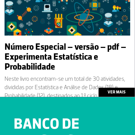
Número Especial – versão – pdf –
Experimenta Estatística e
Probabilidade
Neste livro encontram-se um total de 30 atividades,
divididas por Estatística e Análise de Dados (18) e
VER MAIS
Probabilidade (12), destinados ao 1.º ciclo.
BANCO DE