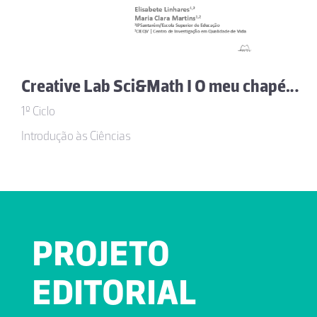
Creative Lab Sci&Math I O meu chapéu! Aprender sobre as instituições e os serviços
1º Ciclo
Introdução às Ciências
PROJETO
EDITORIAL