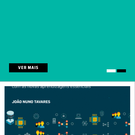
WebStars – Uma WebQuest sobre o brilho das estrelas
3º Ciclo
Física
VER MAIS