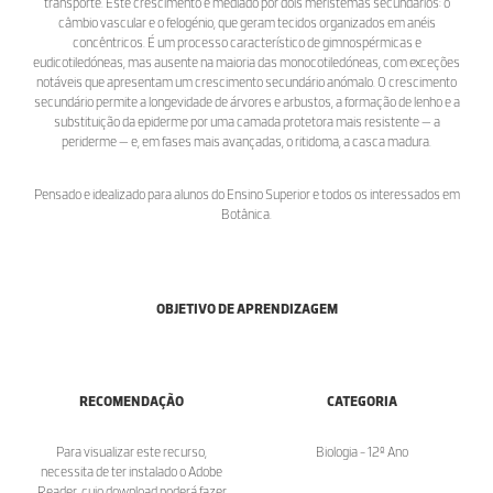
transporte. Este crescimento é mediado por dois meristemas secundários: o
câmbio vascular e o felogénio, que geram tecidos organizados em anéis
concêntricos. É um processo característico de gimnospérmicas e
eudicotiledóneas, mas ausente na maioria das monocotiledóneas, com exceções
notáveis que apresentam um crescimento secundário anómalo. O crescimento
secundário permite a longevidade de árvores e arbustos, a formação de lenho e a
substituição da epiderme por uma camada protetora mais resistente — a
periderme — e, em fases mais avançadas, o ritidoma, a casca madura.
Pensado e idealizado para alunos do Ensino Superior e todos os interessados em
Botânica.
OBJETIVO DE APRENDIZAGEM
RECOMENDAÇÃO
CATEGORIA
Para visualizar este recurso,
Biologia - 12º Ano
necessita de ter instalado o Adobe
Reader, cujo download poderá fazer