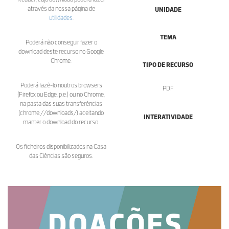
através da nossa página de
UNIDADE
utilidades
.
TEMA
Poderá não conseguir fazer o
download deste recurso no Google
Chrome.
TIPO DE RECURSO
Poderá fazê-lo noutros browsers
PDF
(Firefox ou Edge, p.e.) ou no Chrome,
na pasta das suas transferências
(chrome://downloads/) aceitando
INTERATIVIDADE
manter o download do recurso.
Os ficheiros disponibilizados na Casa
das Ciências são seguros.