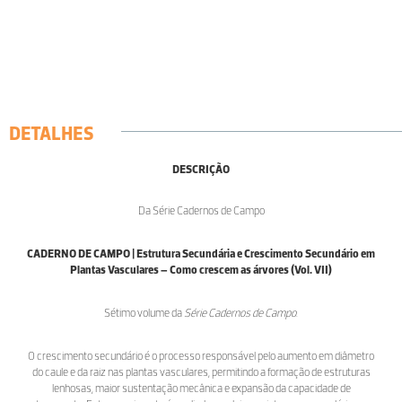
DETALHES
DESCRIÇÃO
Da Série Cadernos de Campo
CADERNO DE CAMPO | Estrutura Secundária e Crescimento Secundário em
Plantas Vasculares – Como crescem as árvores (Vol. VII)
Sétimo volume da
Série Cadernos de Campo
.
O crescimento secundário é o processo responsável pelo aumento em diâmetro
do caule e da raiz nas plantas vasculares, permitindo a formação de estruturas
lenhosas, maior sustentação mecânica e expansão da capacidade de