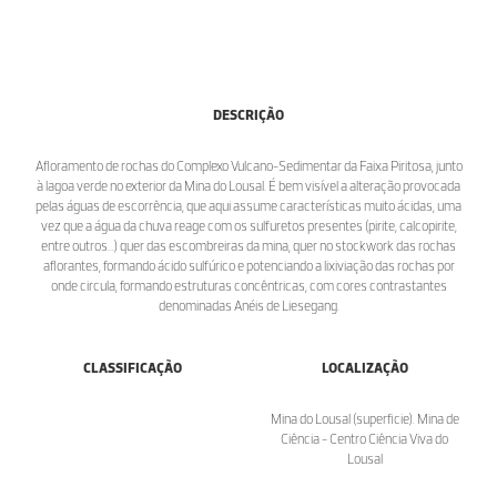
DESCRIÇÃO
Afloramento de rochas do Complexo Vulcano-Sedimentar da Faixa Piritosa, junto
à lagoa verde no exterior da Mina do Lousal. É bem visível a alteração provocada
pelas águas de escorrência, que aqui assume características muito ácidas, uma
vez que a água da chuva reage com os sulfuretos presentes (pirite, calcopirite,
entre outros...) quer das escombreiras da mina, quer no stockwork das rochas
aflorantes, formando ácido sulfúrico e potenciando a lixiviação das rochas por
onde circula, formando estruturas concêntricas, com cores contrastantes
denominadas Anéis de Liesegang.
CLASSIFICAÇÃO
LOCALIZAÇÃO
Mina do Lousal (superficie). Mina de
Ciência - Centro Ciência Viva do
Lousal