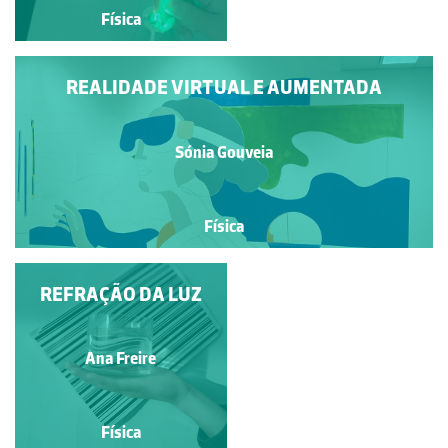
Física
Física
REALIDADE VIRTUAL E AUMENTADA
Sónia Gouveia
Física
REFRAÇÃO DA LUZ
PLASMA
Ana Freire
Ana Freire
Física
Física