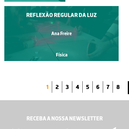
REFLEXÃO REGULAR DA LUZ
Ana Freire
Física
1
2
3
4
5
6
7
8
RECEBA A NOSSA NEWSLETTER