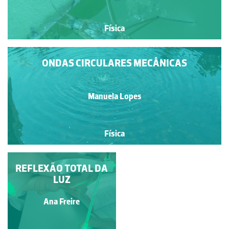
Física
ONDAS CIRCULARES MECÂNICAS
Manuela Lopes
Física
REALIDADE VIRTUAL
REFLEXÃO TOTAL DA
E AUMENTADA
LUZ
Sónia Gouveia
Ana Freire