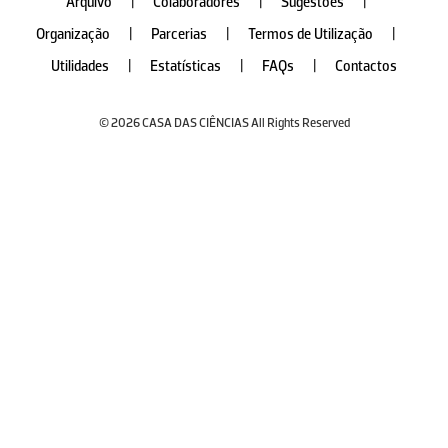
Arquivo
|
Colaboradores
|
Sugestões
|
Organização
|
Parcerias
|
Termos de Utilização
|
Utilidades
|
Estatísticas
|
FAQs
|
Contactos
© 2026 CASA DAS CIÊNCIAS All Rights Reserved