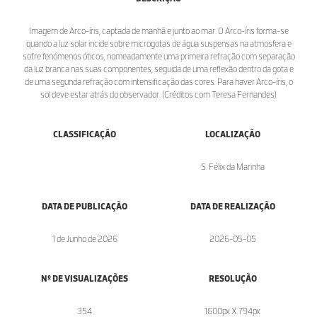
Imagem de Arco-íris, captada de manhã e junto ao mar. O Arco-íris forma-se
quando a luz solar incide sobre microgotas de água suspensas na atmosfera e
sofre fenómenos óticos, nomeadamente uma primeira refração com separação
da luz branca nas suas componentes, seguida de uma reflexão dentro da gota e
de uma segunda refração com intensificação das cores. Para haver Arco-íris, o
sol deve estar atrás do observador. (Créditos com Teresa Fernandes)
CLASSIFICAÇÃO
LOCALIZAÇÃO
S. Félix da Marinha
DATA DE PUBLICAÇÃO
DATA DE REALIZAÇÃO
1 de Junho de 2026
2026-05-05
Nº DE VISUALIZAÇÕES
RESOLUÇÃO
354
1600px X 794px